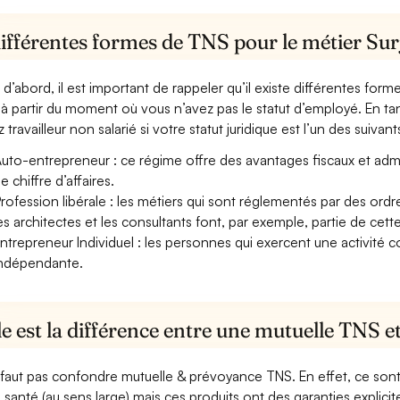
ifférentes formes de TNS pour le métier Surj
 d’abord, il est important de rappeler qu’il existe différentes for
à partir du moment où vous n’avez pas le statut d’employé. En tan
 travailleur non salarié si votre statut juridique est l’un des suivants
uto-entrepreneur : ce régime offre des avantages fiscaux et adminis
e chiffre d’affaires.
rofession libérale : les métiers qui sont réglementés par des ord
es architectes et les consultants font, par exemple, partie de cett
ntrepreneur Individuel : les personnes qui exercent une activité 
ndépendante.
e est la différence entre une mutuelle TNS 
e faut pas confondre mutuelle & prévoyance TNS. En effet, ce son
a santé (au sens large) mais ces produits ont des garanties explici