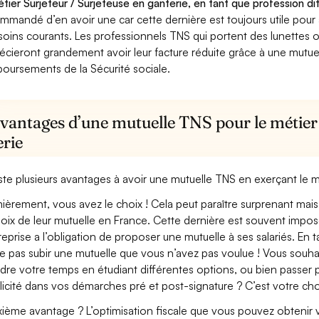
étier Surjeteur / Surjeteuse en ganterie, en tant que profession di
mmandé d’en avoir une car cette dernière est toujours utile pour
soins courants. Les professionnels TNS qui portent des lunettes ou
écieront grandement avoir leur facture réduite grâce à une mutue
oursements de la Sécurité sociale.
vantages d’une mutuelle TNS pour le métier 
erie
xiste plusieurs avantages à avoir une mutuelle TNS en exerçant le m
ièrement, vous avez le choix ! Cela peut paraître surprenant mais 
hoix de leur mutuelle en France. Cette dernière est souvent imposé
treprise a l’obligation de proposer une mutuelle à ses salariés. En
e pas subir une mutuelle que vous n’avez pas voulue ! Vous souha
dre votre temps en étudiant différentes options, ou bien passer p
licité dans vos démarches pré et post-signature ? C’est votre cho
ième avantage ? L’optimisation fiscale que vous pouvez obtenir via