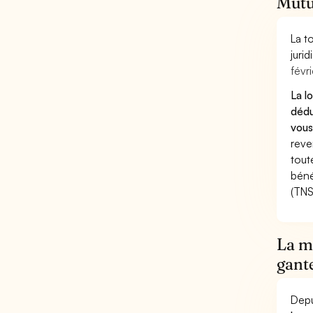
Mutue
La t
juri
févri
La l
dédu
vous
reve
tout
béné
(TNS
La mu
gante
Depu