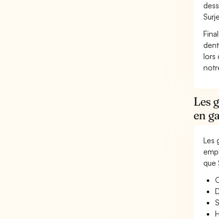
dess
Surj
Fina
dent
lors
not
Les g
en ga
Les 
empl
que 
O
D
S
H