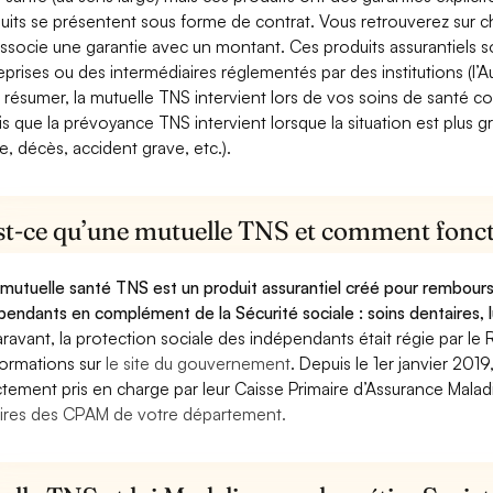
uits se présentent sous forme de contrat. Vous retrouverez sur c
associe une garantie avec un montant. Ces produits assurantiels s
eprises ou des intermédiaires réglementés par des institutions (l’Au
 résumer, la mutuelle TNS intervient lors de vos soins de santé c
is que la prévoyance TNS intervient lorsque la situation est plus 
e, décès, accident grave, etc.).
st-ce qu’une mutuelle TNS et comment foncti
mutuelle santé TNS est un produit assurantiel créé pour rembourse
pendants en complément de la Sécurité sociale : soins dentaires, lu
ravant, la protection sociale des indépendants était régie par le 
formations sur
le site du gouvernement
. Depuis le 1er janvier 201
ctement pris en charge par leur Caisse Primaire d’Assurance Mala
ires des CPAM de votre département.