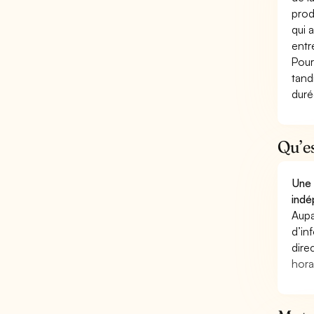
prod
qui 
entr
Pour
tand
duré
Qu’e
Une 
indé
Aupa
d’in
dire
hora