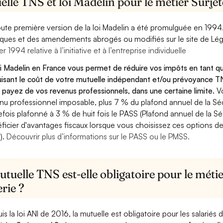
lle TNS et loi Madelin pour le métier Surjet
oute première version de la loi Madelin a été promulguée en 1994
diques et des amendements abrogés ou modifiés sur le site de Lég
er 1994 relative à l’initiative et à l’entreprise individuelle
oi Madelin en France vous permet de réduire vos impôts en tant qu
isant le coût de votre mutuelle indépendant et/ou prévoyance TN
 payez de vos revenus professionnels, dans une certaine limite.
V
nu professionnel imposable, plus 7 % du plafond annuel de la Sécu
efois plafonné à 3 % de huit fois le PASS (Plafond annuel de la Sé
ficier d'avantages fiscaux lorsque vous choisissez ces options de 
).
Découvrir plus d’informations sur le PASS ou le PMSS.
tuelle TNS est-elle obligatoire pour le métie
rie ?
is la loi ANI de 2016, la mutuelle est obligatoire pour les salariés