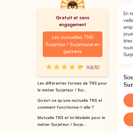
En t
Gratuit et sans
veil
engagement
empl
(mut
Les mutuelles TNS
êtes
Surjeteur / Surjeteuse en
tout
ganterie
Surj
9,8/10
Sou
Sur
Les différentes formes de TNS pour
le métier Surjeteur / Sur...
Qu’est-ce qu’une mutuelle TNS et
comment fonctionne-t-elle ?
Mutuelle TNS et loi Madelin pour le
métier Surjeteur / Surje...