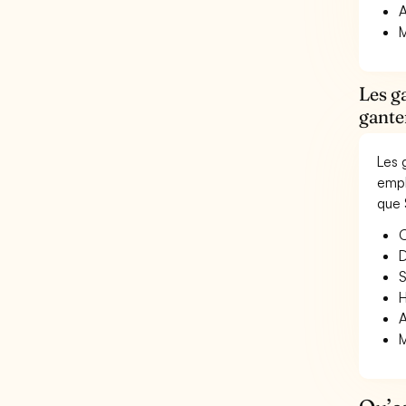
A
M
Les g
gante
Les 
empl
que 
O
D
S
H
A
M