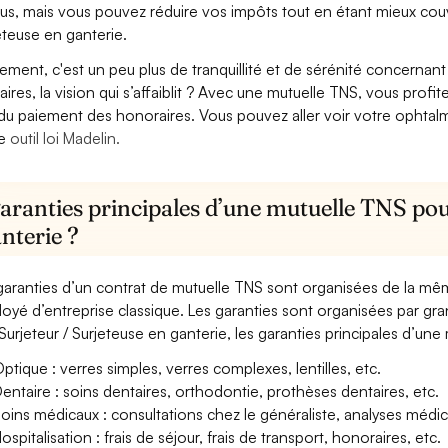
us, mais vous pouvez réduire vos impôts tout en étant mieux couv
eteuse en ganterie.
lement, c'est un peu plus de tranquillité et de sérénité concerna
aires, la vision qui s’affaiblit ? Avec une mutuelle TNS, vous pro
 du paiement des honoraires. Vous pouvez aller voir votre ophta
re
outil loi Madelin.
aranties principales d’une mutuelle TNS pour
nterie ?
garanties d’un contrat de mutuelle TNS sont organisées de la mê
oyé d’entreprise classique. Les garanties sont organisées par gr
Surjeteur / Surjeteuse en ganterie, les garanties principales d’une
ptique : verres simples, verres complexes, lentilles, etc.
entaire : soins dentaires, orthodontie, prothèses dentaires, etc.
oins médicaux : consultations chez le généraliste, analyses méd
ospitalisation : frais de séjour, frais de transport, honoraires, etc.