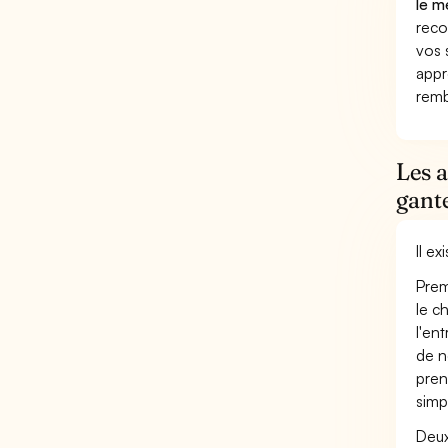
le m
reco
vos 
appr
remb
Les a
gant
Il e
Prem
le c
l'en
de n
pren
simp
Deux