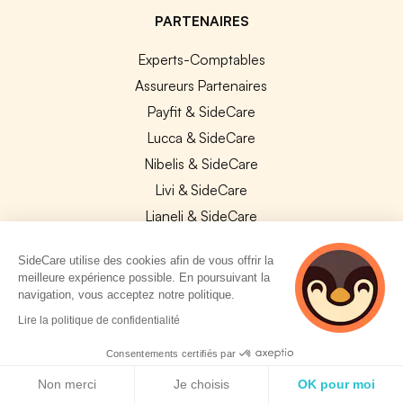
PARTENAIRES
Experts-Comptables
Assureurs Partenaires
Payfit & SideCare
Lucca & SideCare
Nibelis & SideCare
Livi & SideCare
Lianeli & SideCare
API & INTEGRATIONS
SideCare utilise des cookies afin de vous offrir la
meilleure expérience possible. En poursuivant la
API SideCare
navigation, vous acceptez notre politique.
Les SIRH / Systèmes de paie connectés
2 personnes
Lire la politique de confidentialité
consultent
actuellement cette
Consentements certifiés par
A PROPOS
page
Politique de cookies
Non merci
Je choisis
OK pour moi
Se connecter