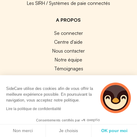
Les SIRH / Systèmes de paie connectés
A PROPOS
Se connecter
Centre d'aide
Nous contacter
Notre équipe
Témoignages
Travailler chez SideCare
Mentions légales
SideCare utilise des cookies afin de vous offrir la
meilleure expérience possible. En poursuivant la
CGU & RGPD
navigation, vous acceptez notre politique.
Cookies
2 personnes
Lire la politique de confidentialité
consultent
NOS APPS
actuellement cette
Consentements certifiés par
page
Politique de cookies
App Store
Non merci
Je choisis
OK pour moi
Google Play