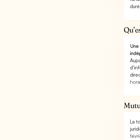
duré
Qu’e
Une 
indé
Aupa
d’in
dire
hora
Mutu
La t
juri
févri