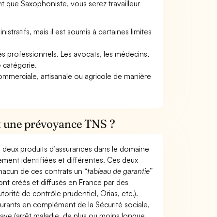
t que Saxophoniste, vous serez travailleur
tratifs, mais il est soumis à certaines limites
res professionnels. Les avocats, les médecins,
e catégorie.
commerciale, artisanale ou agricole de manière
et une prévoyance TNS ?
t deux produits d’assurances dans le domaine
tement identifiées et différentes. Ces deux
hacun de ces contrats un “
tableau de garantie
”
ont créés et diffusés en France par des
torité de contrôle prudentiel, Orias, etc.).
ourants en complément de la Sécurité sociale,
grave (arrêt maladie, de plus ou moins longue