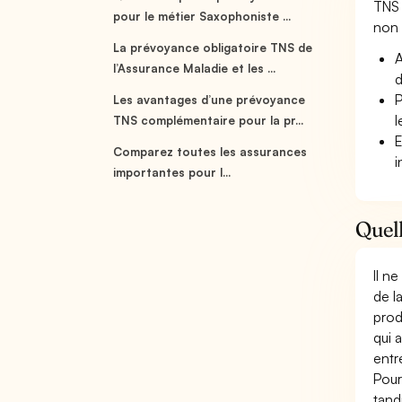
TNS 
pour le métier Saxophoniste ...
non s
La prévoyance obligatoire TNS de
A
l’Assurance Maladie et les ...
d
P
Les avantages d’une prévoyance
l
TNS complémentaire pour la pr...
E
Comparez toutes les assurances
i
importantes pour l...
Quell
Il n
de l
prod
qui 
entr
Pour
tand