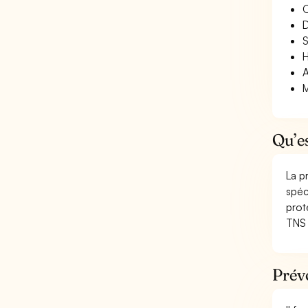
O
D
S
H
A
M
Qu’e
La p
spéc
prot
TNS 
Prév