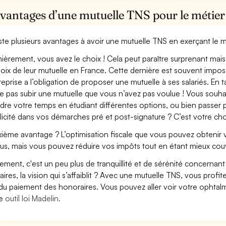
avantages d’une mutuelle TNS pour le métie
xiste plusieurs avantages à avoir une mutuelle TNS en exerçant le 
ièrement, vous avez le choix ! Cela peut paraître surprenant mais 
hoix de leur mutuelle en France. Cette dernière est souvent imposé
treprise a l’obligation de proposer une mutuelle à ses salariés. En
e pas subir une mutuelle que vous n’avez pas voulue ! Vous souha
dre votre temps en étudiant différentes options, ou bien passer p
licité dans vos démarches pré et post-signature ? C’est votre cho
ième avantage ? L’optimisation fiscale que vous pouvez obtenir via
us, mais vous pouvez réduire vos impôts tout en étant mieux cou
lement, c'est un peu plus de tranquillité et de sérénité concerna
aires, la vision qui s’affaiblit ? Avec une mutuelle TNS, vous pro
 du paiement des honoraires. Vous pouvez aller voir votre ophta
re
outil loi Madelin.