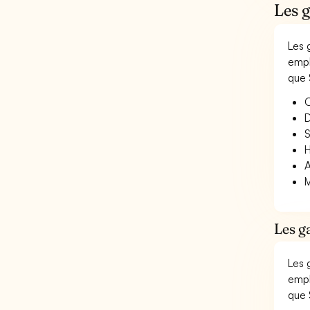
Les g
Les 
empl
que 
O
D
S
H
A
M
Les g
Les 
empl
que 