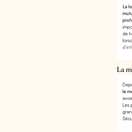
La l
mutu
prof
impo
de h
lors
d’in
La mu
Depu
le m
avoi
Les 
gran
Sécu