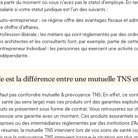
à partir du moment où vous n’avez pas le statut d’employé. En tan
alarié si votre statut juridique est l’un des suivants :
uto-entrepreneur : ce régime offre des avantages fiscaux et adminis
e chiffre d’affaires.
rofession libérale : les métiers qui sont réglementés par des ord
es architectes et les consultants font, par exemple, partie de cett
ntrepreneur Individuel : les personnes qui exercent une activité 
ndépendante.
e est la différence entre une mutuelle TNS 
e faut pas confondre mutuelle & prévoyance TNS. En effet, ce son
a santé (au sens large) mais ces produits ont des garanties explici
uits se présentent sous forme de contrat. Vous retrouverez sur c
associe une garantie avec un montant. Ces produits assurantiels s
eprises ou des intermédiaires réglementés par des institutions (l’Au
 résumer, la mutuelle TNS intervient lors de vos soins de santé c
is que la prévoyance TNS intervient lorsque la situation est plus 