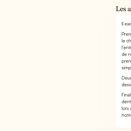
Les 
Il e
Prem
le c
l'en
de n
pren
simp
Deux
dess
Fina
dent
lors
not