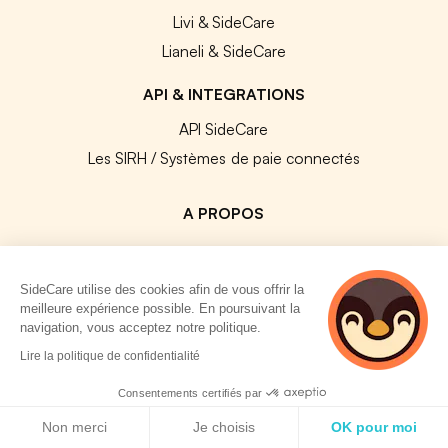
Livi & SideCare
Lianeli & SideCare
API & INTEGRATIONS
API SideCare
Les SIRH / Systèmes de paie connectés
A PROPOS
Se connecter
Centre d'aide
SideCare utilise des cookies afin de vous offrir la
meilleure expérience possible. En poursuivant la
Nous contacter
navigation, vous acceptez notre politique.
Notre équipe
2 personnes
Lire la politique de confidentialité
Témoignages
consultent
actuellement cette
Consentements certifiés par
Travailler chez SideCare
page
Politique de cookies
Non merci
Je choisis
OK pour moi
Mentions légales