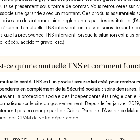
uits se présentent sous forme de contrat. Vous retrouverez sur c
associe une garantie avec un montant. Ces produits assurantiels s
eprises ou des intermédiaires réglementés par des institutions (l’Au
 résumer, la mutuelle TNS intervient lors de vos soins de santé c
is que la prévoyance TNS intervient lorsque la situation est plus 
e, décès, accident grave, etc.).
st-ce qu’une mutuelle TNS et comment foncti
mutuelle santé TNS est un produit assurantiel créé pour rembourse
pendants en complément de la Sécurité sociale : soins dentaires, lu
ravant, la protection sociale des indépendants était régie par le 
formations sur
le site du gouvernement
. Depuis le 1er janvier 201
ctement pris en charge par leur Caisse Primaire d’Assurance Mala
ires des CPAM de votre département.