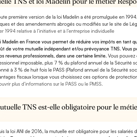
elle TNS et loi Madelin pour le métier Resp
oute première version de la loi Madelin a été promulguée en 1994
diques et des amendements abrogés ou modifiés sur le site de Lég
er 1994 relative à l’initiative et à l’entreprise individuelle
oi Madelin en France vous permet de réduire vos impôts en tant 
oût de votre mutuelle indépendant et/ou prévoyance TNS. Vous p
os revenus professionnels, dans une certaine limite.
Vous pouvez 
essionnel imposable, plus 7 % du plafond annuel de la Sécurité so
onné à 3 % de huit fois le PASS (Plafond annuel de la Sécurité soc
antages fiscaux lorsque vous choisissez ces options de protection 
uvrir plus d’informations sur le PASS ou le PMSS.
tuelle TNS est-elle obligatoire pour le mét
is la loi ANI de 2016, la mutuelle est obligatoire pour les salariés