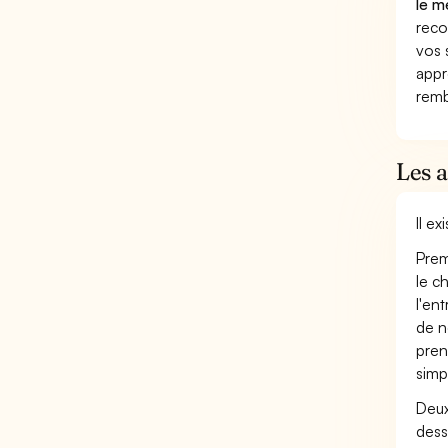
le m
reco
vos 
appr
remb
Les 
Il e
Prem
le c
l'en
de n
pren
simp
Deux
dess