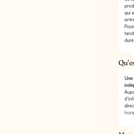
prod
qui 
entr
Pour
tand
duré
Qu’e
Une 
indé
Aupa
d’in
dire
hora