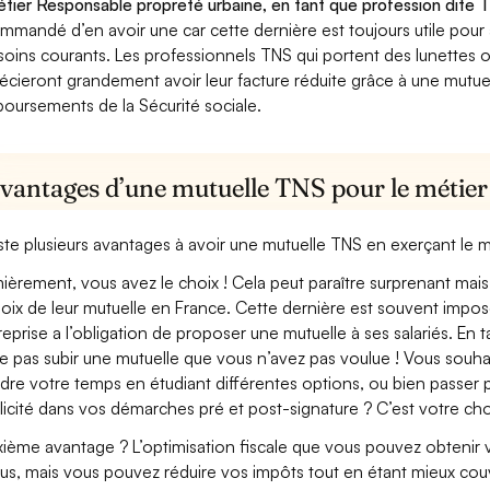
étier Responsable propreté urbaine, en tant que profession dite T
mmandé d’en avoir une car cette dernière est toujours utile pour
soins courants. Les professionnels TNS qui portent des lunettes ou
écieront grandement avoir leur facture réduite grâce à une mutue
oursements de la Sécurité sociale.
avantages d’une mutuelle TNS pour le métie
xiste plusieurs avantages à avoir une mutuelle TNS en exerçant le
ièrement, vous avez le choix ! Cela peut paraître surprenant mais 
hoix de leur mutuelle en France. Cette dernière est souvent imposé
treprise a l’obligation de proposer une mutuelle à ses salariés. En
e pas subir une mutuelle que vous n’avez pas voulue ! Vous souha
dre votre temps en étudiant différentes options, ou bien passer p
licité dans vos démarches pré et post-signature ? C’est votre cho
ième avantage ? L’optimisation fiscale que vous pouvez obtenir via
us, mais vous pouvez réduire vos impôts tout en étant mieux cou