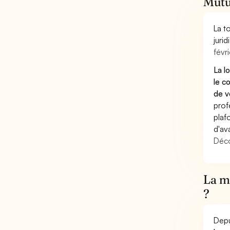
Mutu
La t
juri
févri
La l
le c
de v
prof
plaf
d'av
Déco
La mu
?
Depu