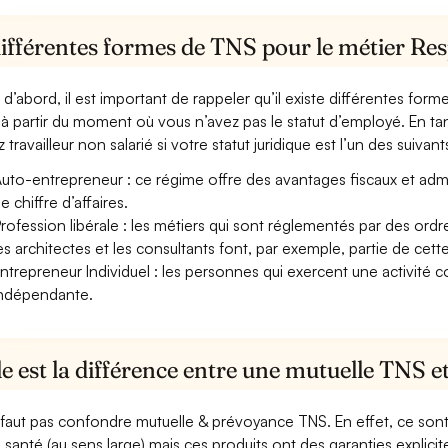
différentes formes de TNS pour le métier Re
 d’abord, il est important de rappeler qu’il existe différentes for
à partir du moment où vous n’avez pas le statut d’employé. En t
 travailleur non salarié si votre statut juridique est l’un des suivants
uto-entrepreneur : ce régime offre des avantages fiscaux et adminis
e chiffre d’affaires.
rofession libérale : les métiers qui sont réglementés par des ord
es architectes et les consultants font, par exemple, partie de cett
ntrepreneur Individuel : les personnes qui exercent une activité 
ndépendante.
e est la différence entre une mutuelle TNS 
e faut pas confondre mutuelle & prévoyance TNS. En effet, ce son
a santé (au sens large) mais ces produits ont des garanties explici