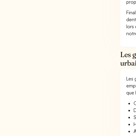
prop
Fina
dent
lors
not
Les 
urba
Les 
empl
que 
O
D
S
H
A