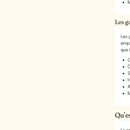
M
Les g
Les 
empl
que 
O
D
S
H
A
M
Qu’e