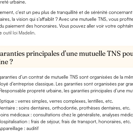
reté urbaine.
lement, c'est un peu plus de tranquillité et de sérénité concerna
aires, la vision qui s’affaiblit ? Avec une mutuelle TNS, vous pro
 du paiement des honoraires. Vous pouvez aller voir votre ophta
re
outil loi Madelin.
garanties principales d’une mutuelle TNS po
ine ?
garanties d’un contrat de mutuelle TNS sont organisées de la mê
oyé d’entreprise classique. Les garanties sont organisées par gr
Responsable propreté urbaine, les garanties principales d’une mut
ptique : verres simples, verres complexes, lentilles, etc.
entaire : soins dentaires, orthodontie, prothèses dentaires, etc.
oins médicaux : consultations chez le généraliste, analyses méd
ospitalisation : frais de séjour, frais de transport, honoraires, etc.
ppareillage : auditif