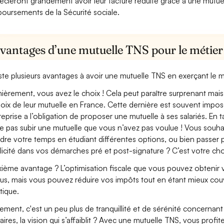
écieront grandement avoir leur facture réduite grâce à une mutue
oursements de la Sécurité sociale.
avantages d’une mutuelle TNS pour le métier
xiste plusieurs avantages à avoir une mutuelle TNS en exerçant le 
ièrement, vous avez le choix ! Cela peut paraître surprenant mais 
hoix de leur mutuelle en France. Cette dernière est souvent imposé
treprise a l’obligation de proposer une mutuelle à ses salariés. En
e pas subir une mutuelle que vous n’avez pas voulue ! Vous souha
dre votre temps en étudiant différentes options, ou bien passer p
licité dans vos démarches pré et post-signature ? C’est votre cho
ième avantage ? L’optimisation fiscale que vous pouvez obtenir via
us, mais vous pouvez réduire vos impôts tout en étant mieux cou
tique.
lement, c'est un peu plus de tranquillité et de sérénité concerna
aires, la vision qui s’affaiblit ? Avec une mutuelle TNS, vous pro