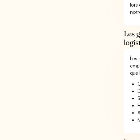
lors
not
Les 
logis
Les 
empl
que 
O
D
S
H
A
M