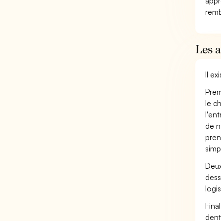
appr
remb
Les 
Il e
Prem
le c
l'en
de n
pren
simp
Deux
dess
logis
Fina
dent