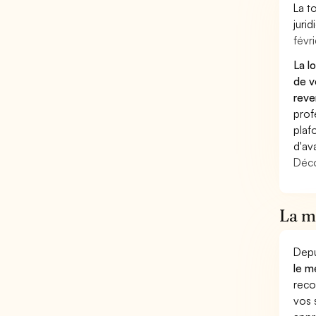
La t
juri
févri
La l
de v
reve
prof
plaf
d'av
Déco
La mu
Depu
le m
reco
vos 