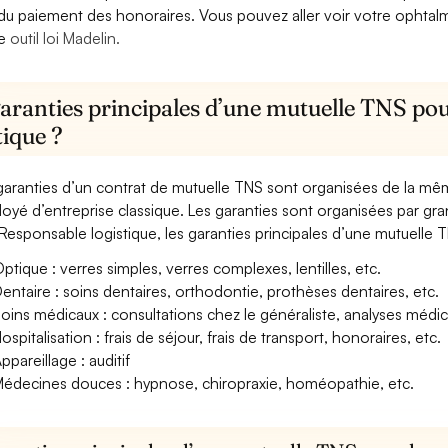
 du paiement des honoraires. Vous pouvez aller voir votre ophta
re
outil loi Madelin.
garanties principales d’une mutuelle TNS po
tique ?
garanties d’un contrat de mutuelle TNS sont organisées de la mê
oyé d’entreprise classique. Les garanties sont organisées par gr
Responsable logistique, les garanties principales d’une mutuelle T
ptique : verres simples, verres complexes, lentilles, etc.
entaire : soins dentaires, orthodontie, prothèses dentaires, etc.
oins médicaux : consultations chez le généraliste, analyses méd
ospitalisation : frais de séjour, frais de transport, honoraires, etc.
ppareillage : auditif
édecines douces : hypnose, chiropraxie, homéopathie, etc.