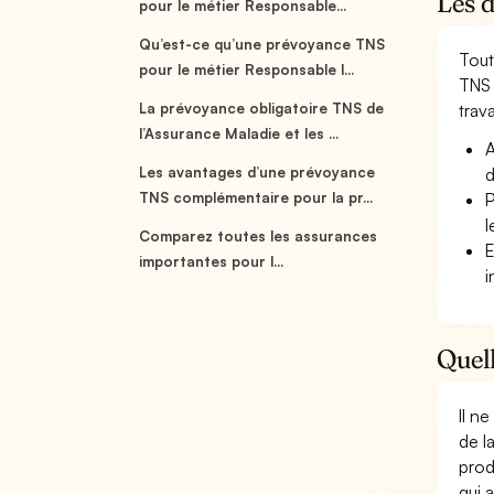
Les d
pour le métier Responsable...
Qu’est-ce qu’une prévoyance TNS
Tout
pour le métier Responsable l...
TNS 
La prévoyance obligatoire TNS de
trava
l’Assurance Maladie et les ...
A
Les avantages d’une prévoyance
d
TNS complémentaire pour la pr...
P
l
Comparez toutes les assurances
E
importantes pour l...
i
Quell
Il n
de l
prod
qui 