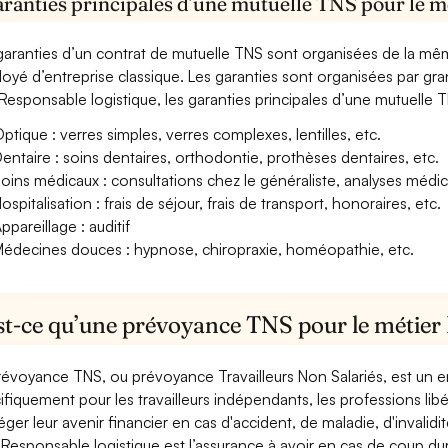
aranties principales d’une mutuelle TNS pour le m
garanties d’un contrat de mutuelle TNS sont organisées de la mê
oyé d’entreprise classique. Les garanties sont organisées par gr
Responsable logistique, les garanties principales d’une mutuelle T
ptique : verres simples, verres complexes, lentilles, etc.
entaire : soins dentaires, orthodontie, prothèses dentaires, etc.
oins médicaux : consultations chez le généraliste, analyses méd
ospitalisation : frais de séjour, frais de transport, honoraires, etc.
ppareillage : auditif
édecines douces : hypnose, chiropraxie, homéopathie, etc.
st-ce qu’une prévoyance TNS pour le métier 
révoyance TNS, ou prévoyance Travailleurs Non Salariés, est un
ifiquement pour les travailleurs indépendants, les professions libéra
éger leur avenir financier en cas d'accident, de maladie, d'invali
Responsable logistique est l’assurance à avoir en cas de coup dur