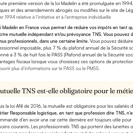
oute première version de la loi Madelin a été promulguée en 1994
diques et des amendements abrogés ou modifiés sur le site de Lég
er 1994 relative à l’initiative et à l’entreprise individuelle
oi Madelin en France vous permet de réduire vos impôts en tant q
otre mutuelle indépendant et/ou prévoyance TNS. Vous pouvez dé
nus professionnels, dans une certaine limite.
Vous pouvez déduire
essionnel imposable, plus 7 % du plafond annuel de la Sécurité so
onné à 3 % de huit fois le PASS (Plafond annuel de la Sécurité soc
antages fiscaux lorsque vous choisissez ces options de protection 
uvrir plus d’informations sur le PASS ou le PMSS.
tuelle TNS est-elle obligatoire pour le méti
is la loi ANI de 2016, la mutuelle est obligatoire pour les salariés
étier Responsable logistique, en tant que profession dite TNS, n’e
mmandé d’en avoir une car cette dernière est toujours utile pour
soins courants. Les professionnels TNS qui portent des lunettes ou