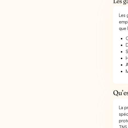
Les g
Les 
empl
que 
O
D
S
H
A
M
Qu’e
La p
spéc
prot
TNS 