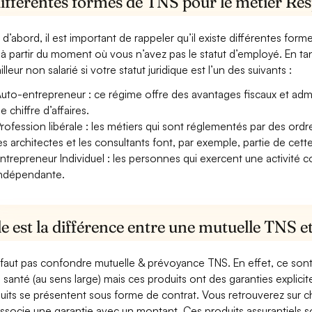
ifférentes formes de TNS pour le métier Res
 d’abord, il est important de rappeler qu’il existe différentes for
à partir du moment où vous n’avez pas le statut d’employé. En ta
illeur non salarié si votre statut juridique est l’un des suivants :
uto-entrepreneur : ce régime offre des avantages fiscaux et adminis
e chiffre d’affaires.
rofession libérale : les métiers qui sont réglementés par des ord
es architectes et les consultants font, par exemple, partie de cett
ntrepreneur Individuel : les personnes qui exercent une activité 
ndépendante.
e est la différence entre une mutuelle TNS 
e faut pas confondre mutuelle & prévoyance TNS. En effet, ce son
a santé (au sens large) mais ces produits ont des garanties explici
uits se présentent sous forme de contrat. Vous retrouverez sur c
associe une garantie avec un montant. Ces produits assurantiels s