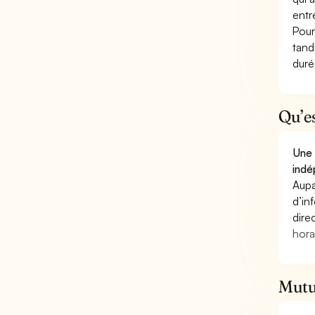
entr
Pour
tand
duré
Qu’e
Une 
indé
Aupa
d’in
dire
hora
Mutue