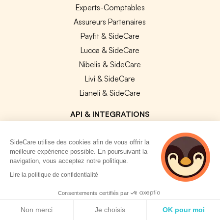
Experts-Comptables
Assureurs Partenaires
Payfit & SideCare
Lucca & SideCare
Nibelis & SideCare
Livi & SideCare
Lianeli & SideCare
API & INTEGRATIONS
API SideCare
SideCare utilise des cookies afin de vous offrir la
Les SIRH / Systèmes de paie connectés
meilleure expérience possible. En poursuivant la
navigation, vous acceptez notre politique.
A PROPOS
2 personnes
Lire la politique de confidentialité
consultent
actuellement cette
Se connecter
Consentements certifiés par
page
Politique de cookies
Centre d'aide
Non merci
Je choisis
OK pour moi