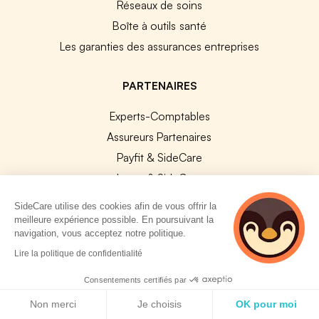
Réseaux de soins
Boîte à outils santé
Les garanties des assurances entreprises
PARTENAIRES
Experts-Comptables
Assureurs Partenaires
Payfit & SideCare
Lucca & SideCare
Nibelis & SideCare
SideCare utilise des cookies afin de vous offrir la
Livi & SideCare
meilleure expérience possible. En poursuivant la
navigation, vous acceptez notre politique.
Lianeli & SideCare
2 personnes
Lire la politique de confidentialité
consultent
API & INTEGRATIONS
actuellement cette
Consentements certifiés par
page
API SideCare
Politique de cookies
Non merci
Je choisis
OK pour moi
Les SIRH / Systèmes de paie connectés