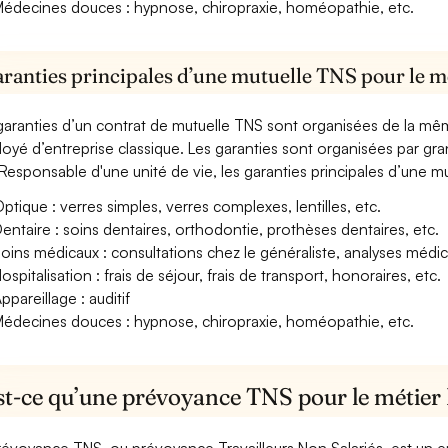
édecines douces : hypnose, chiropraxie, homéopathie, etc.
aranties principales d’une mutuelle TNS pour le mé
garanties d’un contrat de mutuelle TNS sont organisées de la mê
oyé d’entreprise classique. Les garanties sont organisées par gr
Responsable d'une unité de vie, les garanties principales d’une mu
ptique : verres simples, verres complexes, lentilles, etc.
entaire : soins dentaires, orthodontie, prothèses dentaires, etc.
oins médicaux : consultations chez le généraliste, analyses méd
ospitalisation : frais de séjour, frais de transport, honoraires, etc.
ppareillage : auditif
édecines douces : hypnose, chiropraxie, homéopathie, etc.
st-ce qu’une prévoyance TNS pour le métier 