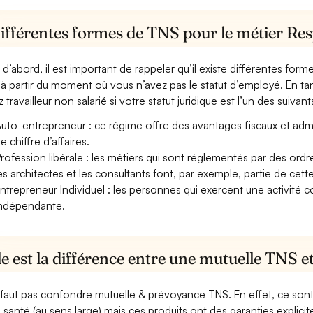
ifférentes formes de TNS pour le métier Res
 d’abord, il est important de rappeler qu’il existe différentes for
à partir du moment où vous n’avez pas le statut d’employé. En ta
 travailleur non salarié si votre statut juridique est l’un des suivants
uto-entrepreneur : ce régime offre des avantages fiscaux et adminis
e chiffre d’affaires.
rofession libérale : les métiers qui sont réglementés par des ord
es architectes et les consultants font, par exemple, partie de cett
ntrepreneur Individuel : les personnes qui exercent une activité 
ndépendante.
e est la différence entre une mutuelle TNS 
e faut pas confondre mutuelle & prévoyance TNS. En effet, ce son
a santé (au sens large) mais ces produits ont des garanties explici