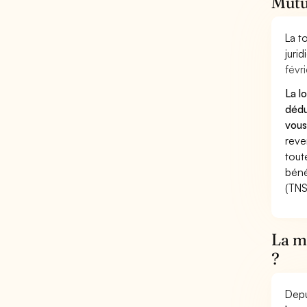
Mutue
La t
juri
févri
La l
dédu
vous
reve
tout
béné
(TNS
La mu
?
Depu