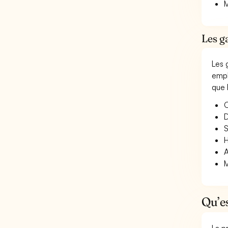
M
Les g
Les 
empl
que 
O
D
S
H
A
M
Qu’e