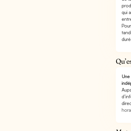
prod
qui 
entr
Pour
tand
duré
Qu’e
Une 
indé
Aupa
d’in
dire
hora