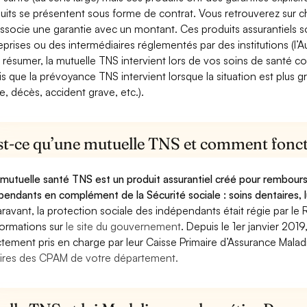
uits se présentent sous forme de contrat. Vous retrouverez sur c
associe une garantie avec un montant. Ces produits assurantiels s
eprises ou des intermédiaires réglementés par des institutions (l’Au
 résumer, la mutuelle TNS intervient lors de vos soins de santé c
is que la prévoyance TNS intervient lorsque la situation est plus 
e, décès, accident grave, etc.).
st-ce qu’une mutuelle TNS et comment foncti
mutuelle santé TNS est un produit assurantiel créé pour rembourse
pendants en complément de la Sécurité sociale : soins dentaires, lu
ravant, la protection sociale des indépendants était régie par le 
formations sur
le site du gouvernement
. Depuis le 1er janvier 201
ctement pris en charge par leur Caisse Primaire d’Assurance Mala
ires des CPAM de votre département.