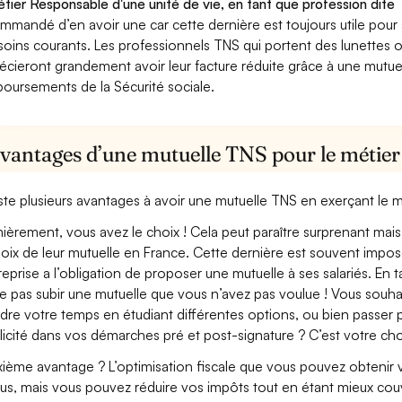
étier Responsable d'une unité de vie, en tant que profession dite 
mmandé d’en avoir une car cette dernière est toujours utile pour
soins courants. Les professionnels TNS qui portent des lunettes ou
écieront grandement avoir leur facture réduite grâce à une mutue
oursements de la Sécurité sociale.
avantages d’une mutuelle TNS pour le métier 
xiste plusieurs avantages à avoir une mutuelle TNS en exerçant le 
ièrement, vous avez le choix ! Cela peut paraître surprenant mais 
hoix de leur mutuelle en France. Cette dernière est souvent imposé
treprise a l’obligation de proposer une mutuelle à ses salariés. En
e pas subir une mutuelle que vous n’avez pas voulue ! Vous souha
dre votre temps en étudiant différentes options, ou bien passer p
licité dans vos démarches pré et post-signature ? C’est votre cho
ième avantage ? L’optimisation fiscale que vous pouvez obtenir via
us, mais vous pouvez réduire vos impôts tout en étant mieux cou