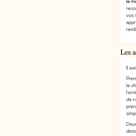
le m
reco
vos 
appr
remb
Les 
Il e
Prem
le c
l'en
de n
pren
simp
Deux
dess