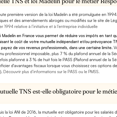
lle TNS et loi Madelin pour le métier Respo
oute première version de la loi Madelin a été promulguée en 1994
diques et des amendements abrogés ou modifiés sur le site de Lég
er 1994 relative à l’initiative et à l’entreprise individuelle
oi Madelin en France vous permet de réduire vos impôts en tant q
isant le coût de votre mutuelle indépendant et/ou prévoyance TN
 payez de vos revenus professionnels, dans une certaine limite.
V
nu professionnel imposable, plus 7 % du plafond annuel de la Sécu
efois plafonné à 3 % de huit fois le PASS (Plafond annuel de la Sé
ficier d'avantages fiscaux lorsque vous choisissez ces options de 
).
Découvrir plus d’informations sur le PASS ou le PMSS.
tuelle TNS est-elle obligatoire pour le méti
is la loi ANI de 2016, la mutuelle est obligatoire pour les salariés