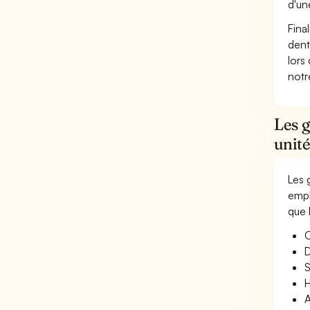
d'un
Fina
dent
lors
not
Les 
unité
Les 
empl
que 
O
D
S
H
A