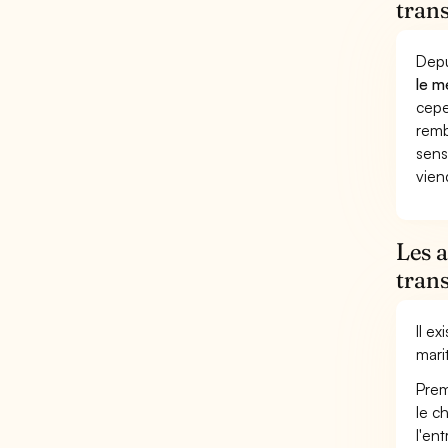
tran
Depu
le m
cepe
remb
sens
vien
Les 
tran
Il e
mari
Prem
le c
l'en