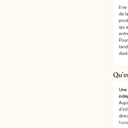
Il n
de l
prod
qui 
entr
Pour
tand
duré
Qu’e
Une 
indé
Aupa
d’in
dire
hora