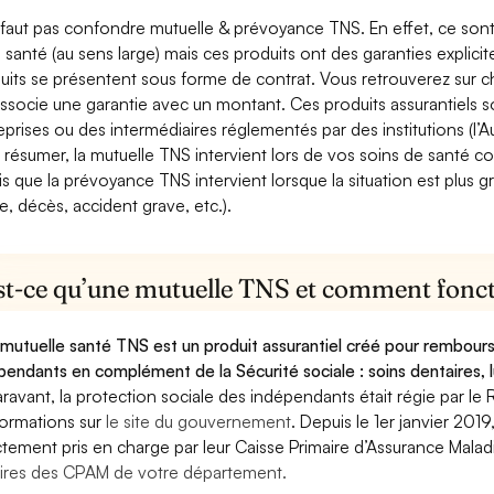
e faut pas confondre mutuelle & prévoyance TNS. En effet, ce son
a santé (au sens large) mais ces produits ont des garanties explici
uits se présentent sous forme de contrat. Vous retrouverez sur c
associe une garantie avec un montant. Ces produits assurantiels s
eprises ou des intermédiaires réglementés par des institutions (l’Au
 résumer, la mutuelle TNS intervient lors de vos soins de santé c
is que la prévoyance TNS intervient lorsque la situation est plus 
e, décès, accident grave, etc.).
st-ce qu’une mutuelle TNS et comment foncti
mutuelle santé TNS est un produit assurantiel créé pour rembourse
pendants en complément de la Sécurité sociale : soins dentaires, lu
ravant, la protection sociale des indépendants était régie par le 
formations sur
le site du gouvernement
. Depuis le 1er janvier 201
ctement pris en charge par leur Caisse Primaire d’Assurance Mala
ires des CPAM de votre département.