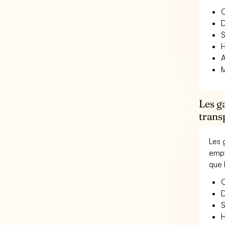
O
D
S
H
A
M
Les g
trans
Les 
empl
que 
O
D
S
H