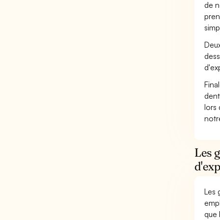
de n
pren
simp
Deux
dess
d'ex
Fina
dent
lors
not
Les 
d'exp
Les 
empl
que 