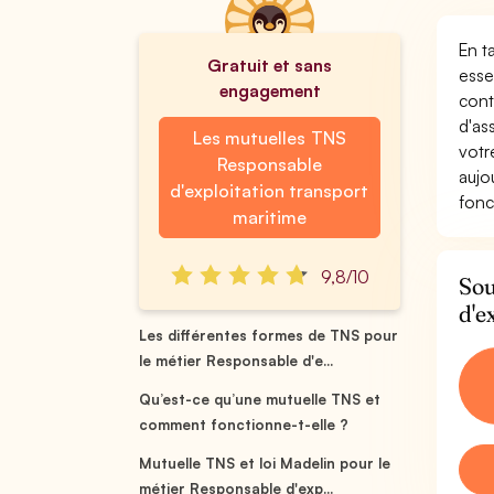
En t
Gratuit et sans
esse
engagement
cont
d'as
Les mutuelles TNS
votr
Responsable
aujo
d'exploitation transport
fonc
maritime
9,8/10
Sou
d'e
Les différentes formes de TNS pour
le métier Responsable d'e...
Qu’est-ce qu’une mutuelle TNS et
comment fonctionne-t-elle ?
Mutuelle TNS et loi Madelin pour le
métier Responsable d'exp...