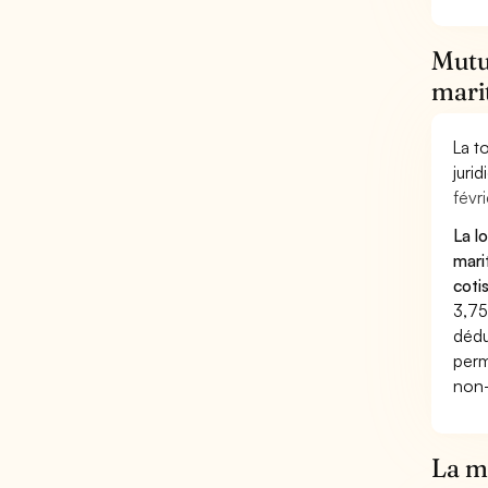
Mutue
mari
La t
juri
févri
La l
mari
coti
3,75
dédu
perm
non-
La mu