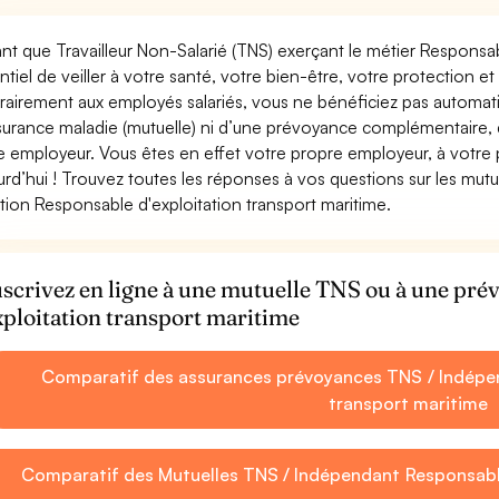
ant que Travailleur Non-Salarié (TNS) exerçant le métier Responsabl
ntiel de veiller à votre santé, votre bien-être, votre protection e
rairement aux employés salariés, vous ne bénéficiez pas autom
surance maladie (mutuelle) ni d’une prévoyance complémentaire,
e employeur. Vous êtes en effet votre propre employeur, à votre
urd’hui ! Trouvez toutes les réponses à vos questions sur les mut
tion Responsable d'exploitation transport maritime.
scrivez en ligne à une mutuelle TNS ou à une pr
xploitation transport maritime
Comparatif des assurances prévoyances TNS / Indépen
transport maritime
Comparatif des Mutuelles TNS / Indépendant Responsable