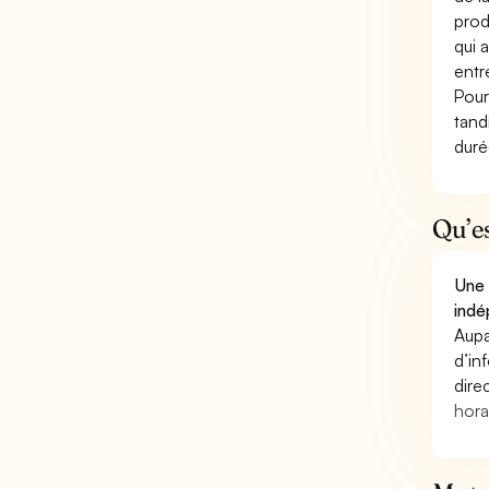
prod
qui 
entr
Pour
tand
duré
Qu’e
Une 
indé
Aupa
d’in
dire
hora