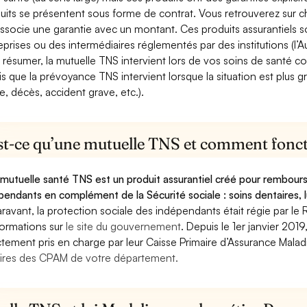
uits se présentent sous forme de contrat. Vous retrouverez sur c
associe une garantie avec un montant. Ces produits assurantiels s
eprises ou des intermédiaires réglementés par des institutions (l’Au
 résumer, la mutuelle TNS intervient lors de vos soins de santé c
is que la prévoyance TNS intervient lorsque la situation est plus 
e, décès, accident grave, etc.).
st-ce qu’une mutuelle TNS et comment foncti
mutuelle santé TNS est un produit assurantiel créé pour rembourse
pendants en complément de la Sécurité sociale : soins dentaires, lu
ravant, la protection sociale des indépendants était régie par le 
formations sur
le site du gouvernement
. Depuis le 1er janvier 201
ctement pris en charge par leur Caisse Primaire d’Assurance Mala
ires des CPAM de votre département.