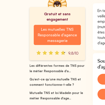
En t
Gratuit et sans
veil
engagement
empl
(mut
Les mutuelles TNS
êtes
Responsable d'agence
tout
messagerie
d'ag
9,8/10
Sou
d'a
Les différentes formes de TNS pour
le métier Responsable d'a...
Qu’est-ce qu’une mutuelle TNS et
comment fonctionne-t-elle ?
Mutuelle TNS et loi Madelin pour le
métier Responsable d'age...