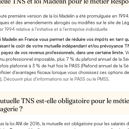
elle TNS et loi Madelin pour le métier Resp
oute première version de la loi Madelin a été promulguée en 1994
diques et des amendements abrogés ou modifiés sur le site de Lég
er 1994 relative à l’initiative et à l’entreprise individuelle
oi Madelin en France vous permet de réduire vos impôts en tant
isant le coût de votre mutuelle indépendant et/ou prévoyance TN
 payez de vos revenus professionnels, dans une certaine limite.
V
nu professionnel imposable, plus 7 % du plafond annuel de la Sécu
efois plafonné à 3 % de huit fois le PASS (Plafond annuel de la Sé
ficier d'avantages fiscaux lorsque vous choisissez ces options de 
).
Découvrir plus d’informations sur le PASS ou le PMSS.
tuelle TNS est-elle obligatoire pour le mét
agerie ?
is la loi ANI de 2016, la mutuelle est obligatoire pour les salariés