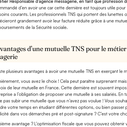
étier Responsable d'agence messagerie, en tant que profession di
mmandé d’en avoir une car cette dernière est toujours utile pour
soins courants. Les professionnels TNS qui portent des lunettes ou
écieront grandement avoir leur facture réduite grâce à une mutue
oursements de la Sécurité sociale.
avantages d’une mutuelle TNS pour le métie
agerie
xiste plusieurs avantages à avoir une mutuelle TNS en exerçant l
ièrement, vous avez le choix ! Cela peut paraître surprenant mais 
hoix de leur mutuelle en France. Cette dernière est souvent imposé
treprise a l’obligation de proposer une mutuelle à ses salariés. En
e pas subir une mutuelle que vous n’avez pas voulue ! Vous souha
dre votre temps en étudiant différentes options, ou bien passer p
licité dans vos démarches pré et post-signature ? C’est votre cho
ième avantage ? L’optimisation fiscale que vous pouvez obtenir via