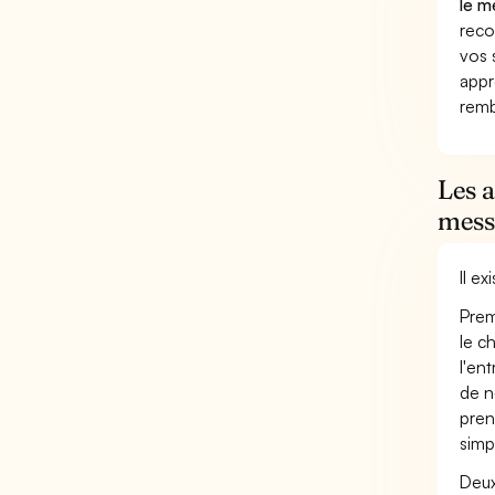
le m
reco
vos 
appr
remb
Les 
mess
Il e
Prem
le c
l'en
de n
pren
simp
Deux