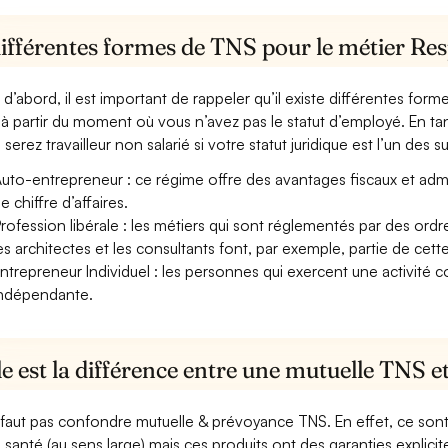
différentes formes de TNS pour le métier Re
 d’abord, il est important de rappeler qu’il existe différentes for
à partir du moment où vous n’avez pas le statut d’employé. En 
serez travailleur non salarié si votre statut juridique est l’un des su
uto-entrepreneur : ce régime offre des avantages fiscaux et adminis
e chiffre d’affaires.
rofession libérale : les métiers qui sont réglementés par des ord
es architectes et les consultants font, par exemple, partie de cett
ntrepreneur Individuel : les personnes qui exercent une activité 
ndépendante.
e est la différence entre une mutuelle TNS 
e faut pas confondre mutuelle & prévoyance TNS. En effet, ce son
a santé (au sens large) mais ces produits ont des garanties explici