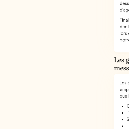
dess
d'ag
Fina
dent
lors
not
Les 
mess
Les 
empl
que 
O
D
S
H