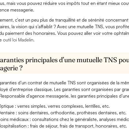
us, mais vous pouvez réduire vos impôts tout en étant mieux cou
ence messagerie.
lement, c'est un peu plus de tranquillité et de sérénité concerna
aires, la vision qui s’affaiblit ? Avec une mutuelle TNS, vous pro
 du paiement des honoraires. Vous pouvez aller voir votre ophta
re
outil loi Madelin.
garanties principales d’une mutuelle TNS po
agerie ?
garanties d’un contrat de mutuelle TNS sont organisées de la mê
oyé d’entreprise classique. Les garanties sont organisées par gr
Responsable d'agence messagerie, les garanties principales d’une
ptique : verres simples, verres complexes, lentilles, etc.
entaire : soins dentaires, orthodontie, prothèses dentaires, etc.
oins médicaux : consultations chez le généraliste, analyses méd
ospitalisation : frais de séjour, frais de transport, honoraires, etc.