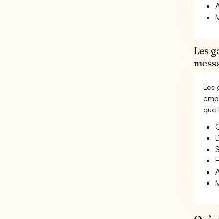
A
M
Les g
messa
Les 
empl
que 
O
D
S
H
A
M