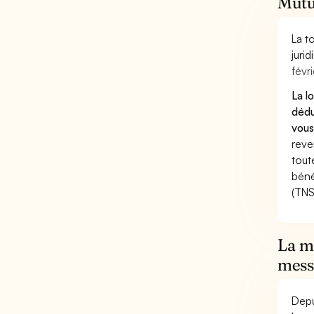
Mutu
La t
juri
févri
La l
dédu
vous
reve
tout
béné
(TNS
La mu
mess
Depu