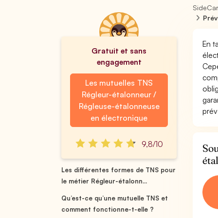
SideCa
Prév
En t
Gratuit et sans
élec
engagement
Cepe
comp
Les mutuelles TNS
obli
Régleur-étalonneur /
gara
Régleuse-étalonneuse
prév
en électronique
9,8/10
Sou
éta
Les différentes formes de TNS pour
le métier Régleur-étalonn...
Qu’est-ce qu’une mutuelle TNS et
comment fonctionne-t-elle ?