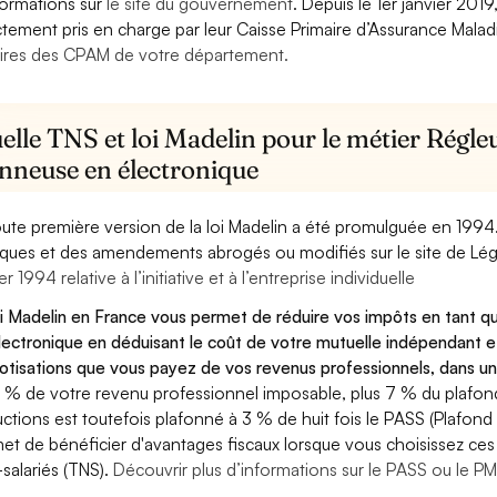
formations sur
le site du gouvernement
. Depuis le 1er janvier 201
ctement pris en charge par leur Caisse Primaire d’Assurance Mala
ires des CPAM de votre département.
lle TNS et loi Madelin pour le métier Régle
onneuse en électronique
oute première version de la loi Madelin a été promulguée en 1994
diques et des amendements abrogés ou modifiés sur le site de Lég
er 1994 relative à l’initiative et à l’entreprise individuelle
oi Madelin en France vous permet de réduire vos impôts en tant 
lectronique en déduisant le coût de votre mutuelle indépendant
cotisations que vous payez de vos revenus professionnels, dans un
 % de votre revenu professionnel imposable, plus 7 % du plafond 
ctions est toutefois plafonné à 3 % de huit fois le PASS (Plafond 
et de bénéficier d'avantages fiscaux lorsque vous choisissez ces 
salariés (TNS).
Découvrir plus d’informations sur le PASS ou le P