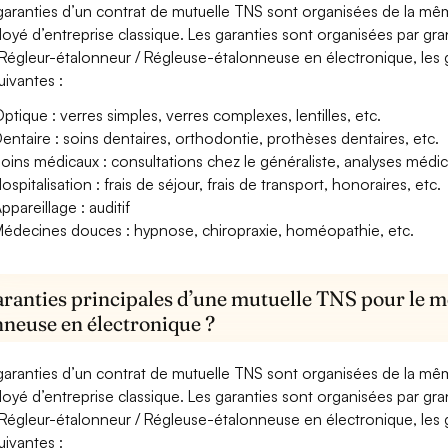
garanties d’un contrat de mutuelle TNS sont organisées de la mê
oyé d’entreprise classique. Les garanties sont organisées par gr
Régleur-étalonneur / Régleuse-étalonneuse en électronique, les g
uivantes :
ptique : verres simples, verres complexes, lentilles, etc.
entaire : soins dentaires, orthodontie, prothèses dentaires, etc.
oins médicaux : consultations chez le généraliste, analyses méd
ospitalisation : frais de séjour, frais de transport, honoraires, etc.
ppareillage : auditif
édecines douces : hypnose, chiropraxie, homéopathie, etc.
aranties principales d’une mutuelle TNS pour le m
nneuse en électronique ?
garanties d’un contrat de mutuelle TNS sont organisées de la mê
oyé d’entreprise classique. Les garanties sont organisées par gr
Régleur-étalonneur / Régleuse-étalonneuse en électronique, les g
uivantes :