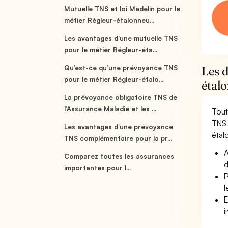
Mutuelle TNS et loi Madelin pour le
métier Régleur-étalonneu...
Les avantages d’une mutuelle TNS
pour le métier Régleur-éta...
Qu’est-ce qu’une prévoyance TNS
Les d
pour le métier Régleur-étalo...
étal
La prévoyance obligatoire TNS de
l’Assurance Maladie et les ...
Tout
TNS 
Les avantages d’une prévoyance
étal
TNS complémentaire pour la pr...
A
Comparez toutes les assurances
d
importantes pour l...
P
l
E
i