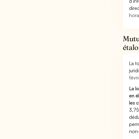
d’in
dire
hora
Mutue
étal
La t
juri
févri
La l
en é
les 
3,75
dédu
perm
non-