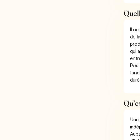
Quell
Il n
de l
prod
qui 
entr
Pour
tand
duré
Qu’e
Une 
indé
Aupa