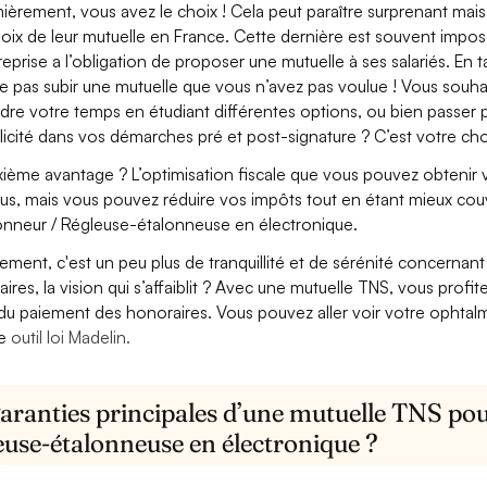
ièrement, vous avez le choix ! Cela peut paraître surprenant mais 
hoix de leur mutuelle en France. Cette dernière est souvent imposé
treprise a l’obligation de proposer une mutuelle à ses salariés. En
e pas subir une mutuelle que vous n’avez pas voulue ! Vous souha
dre votre temps en étudiant différentes options, ou bien passer p
licité dans vos démarches pré et post-signature ? C’est votre cho
ième avantage ? L’optimisation fiscale que vous pouvez obtenir via
us, mais vous pouvez réduire vos impôts tout en étant mieux cou
onneur / Régleuse-étalonneuse en électronique.
lement, c'est un peu plus de tranquillité et de sérénité concerna
aires, la vision qui s’affaiblit ? Avec une mutuelle TNS, vous pro
 du paiement des honoraires. Vous pouvez aller voir votre ophta
re
outil loi Madelin.
aranties principales d’une mutuelle TNS pou
euse-étalonneuse en électronique ?