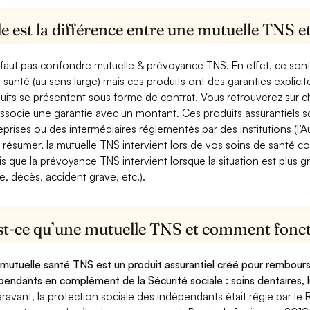
e est la différence entre une mutuelle TNS 
e faut pas confondre mutuelle & prévoyance TNS. En effet, ce son
a santé (au sens large) mais ces produits ont des garanties explici
uits se présentent sous forme de contrat. Vous retrouverez sur c
associe une garantie avec un montant. Ces produits assurantiels s
eprises ou des intermédiaires réglementés par des institutions (l’Au
 résumer, la mutuelle TNS intervient lors de vos soins de santé c
is que la prévoyance TNS intervient lorsque la situation est plus 
e, décès, accident grave, etc.).
st-ce qu’une mutuelle TNS et comment foncti
mutuelle santé TNS est un produit assurantiel créé pour rembourse
pendants en complément de la Sécurité sociale : soins dentaires, lu
ravant, la protection sociale des indépendants était régie par le 