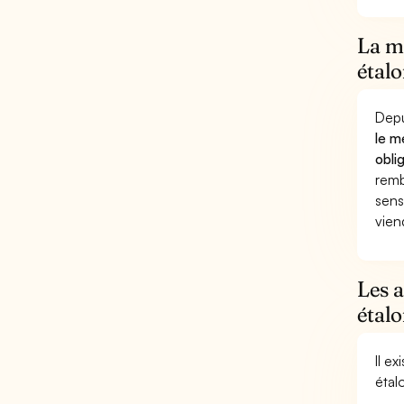
La mu
étal
Depu
le m
obli
remb
sens
vien
Les 
étal
Il e
étal