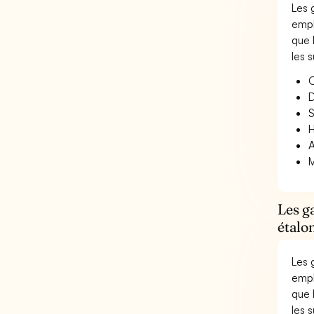
Les 
empl
que 
les s
O
D
S
H
A
M
Les g
étalo
Les 
empl
que 
les s