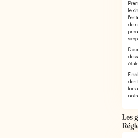
Prem
le c
l'en
de n
pren
simp
Deux
dess
étal
Fina
dent
lors
not
Les g
Régl