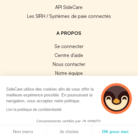
API SideCare
Les SIRH / Systèmes de paie connectés
A PROPOS
Se connecter
Centre d'aide
Nous contacter
Notre équipe
Témoignages
SideCare utilise des cookies afin de vous offrir la
Travailler chez SideCare
meilleure expérience possible. En poursuivant la
Mentions légales
navigation, vous acceptez notre politique.
2 personnes
CGU & RGPD
Lire la politique de confidentialité
consultent
Cookies
actuellement cette
Consentements certifiés par
page
Politique de cookies
NOS APPS
Non merci
Je choisis
OK pour moi