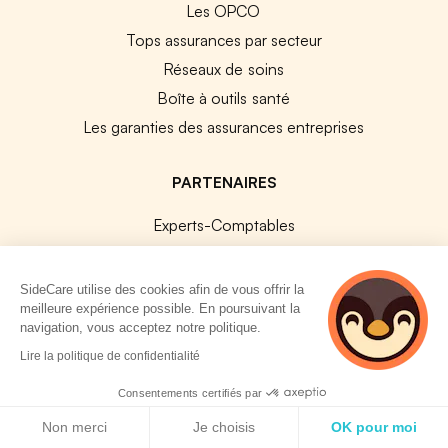
Les OPCO
Tops assurances par secteur
Réseaux de soins
Boîte à outils santé
Les garanties des assurances entreprises
PARTENAIRES
Experts-Comptables
Assureurs Partenaires
Payfit & SideCare
SideCare utilise des cookies afin de vous offrir la
meilleure expérience possible. En poursuivant la
Lucca & SideCare
navigation, vous acceptez notre politique.
Nibelis & SideCare
2 personnes
Lire la politique de confidentialité
Livi & SideCare
consultent
actuellement cette
Consentements certifiés par
Lianeli & SideCare
page
Politique de cookies
Non merci
Je choisis
OK pour moi
API & INTEGRATIONS