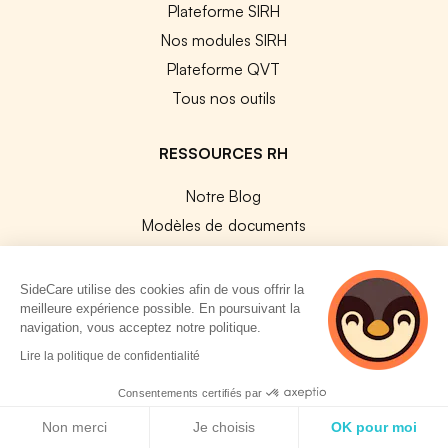
Plateforme SIRH
Nos modules SIRH
Plateforme QVT
Tous nos outils
RESSOURCES RH
Notre Blog
Modèles de documents
Guides Entreprises
Les conventions collectives
SideCare utilise des cookies afin de vous offrir la
meilleure expérience possible. En poursuivant la
Les codes APE / NAF
navigation, vous acceptez notre politique.
Base des métiers
2 personnes
Lire la politique de confidentialité
Les assureurs partenaires
consultent
actuellement cette
Consentements certifiés par
Le PMSS par année
page
Politique de cookies
Bureaux CPAM
Non merci
Je choisis
OK pour moi