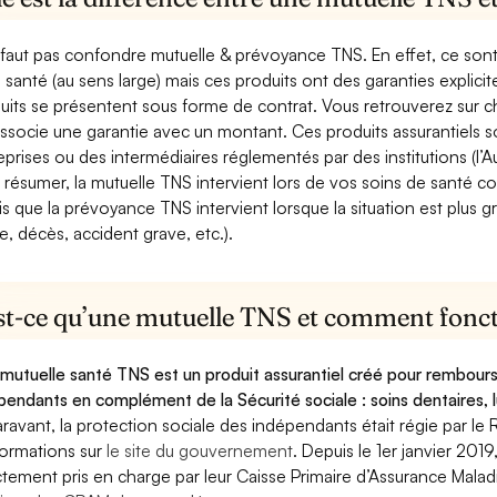
e faut pas confondre mutuelle & prévoyance TNS. En effet, ce son
a santé (au sens large) mais ces produits ont des garanties explici
uits se présentent sous forme de contrat. Vous retrouverez sur c
associe une garantie avec un montant. Ces produits assurantiels s
eprises ou des intermédiaires réglementés par des institutions (l’Au
 résumer, la mutuelle TNS intervient lors de vos soins de santé c
is que la prévoyance TNS intervient lorsque la situation est plus 
e, décès, accident grave, etc.).
st-ce qu’une mutuelle TNS et comment foncti
mutuelle santé TNS est un produit assurantiel créé pour rembourse
pendants en complément de la Sécurité sociale : soins dentaires, lu
ravant, la protection sociale des indépendants était régie par le 
formations sur
le site du gouvernement
. Depuis le 1er janvier 201
ctement pris en charge par leur Caisse Primaire d’Assurance Mala