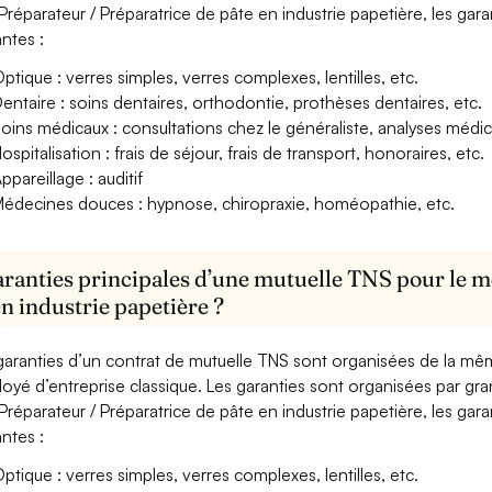
Préparateur / Préparatrice de pâte en industrie papetière, les gar
antes :
ptique : verres simples, verres complexes, lentilles, etc.
entaire : soins dentaires, orthodontie, prothèses dentaires, etc.
oins médicaux : consultations chez le généraliste, analyses méd
ospitalisation : frais de séjour, frais de transport, honoraires, etc.
ppareillage : auditif
édecines douces : hypnose, chiropraxie, homéopathie, etc.
aranties principales d’une mutuelle TNS pour le m
en industrie papetière ?
garanties d’un contrat de mutuelle TNS sont organisées de la mê
oyé d’entreprise classique. Les garanties sont organisées par gr
Préparateur / Préparatrice de pâte en industrie papetière, les gar
antes :
ptique : verres simples, verres complexes, lentilles, etc.