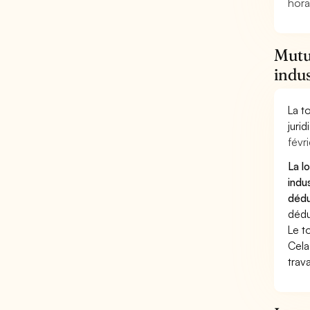
hora
Mutue
indus
La t
juri
févri
La l
indu
dédu
dédu
Le t
Cela
trav