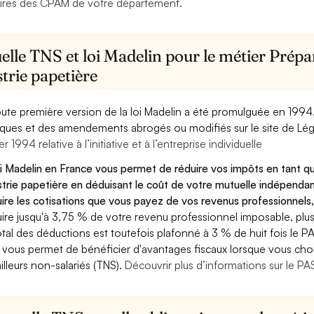
ires des CPAM de votre département.
lle TNS et loi Madelin pour le métier Prépa
trie papetière
oute première version de la loi Madelin a été promulguée en 1994
diques et des amendements abrogés ou modifiés sur le site de Lég
er 1994 relative à l’initiative et à l’entreprise individuelle
oi Madelin en France vous permet de réduire vos impôts en tant q
strie papetière en déduisant le coût de votre mutuelle indépend
ire les cotisations que vous payez de vos revenus professionnels,
ire jusqu'à 3,75 % de votre revenu professionnel imposable, plus
otal des déductions est toutefois plafonné à 3 % de huit fois le PA
 vous permet de bénéficier d'avantages fiscaux lorsque vous choi
ailleurs non-salariés (TNS).
Découvrir plus d’informations sur le P