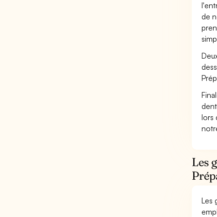
l'en
de n
pren
simp
Deux
dess
Prép
Fina
dent
lors
not
Les g
Prépa
Les 
empl