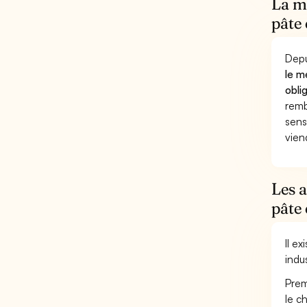
La mu
pâte 
Depu
le m
obli
remb
sens
vien
Les 
pâte 
Il e
indu
Prem
le c