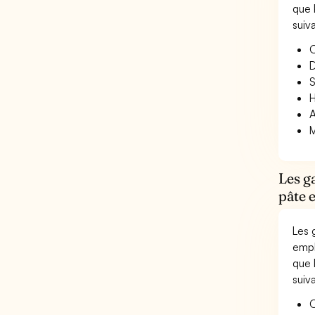
que 
suiv
O
D
S
H
A
M
Les g
pâte 
Les 
empl
que 
suiv
O