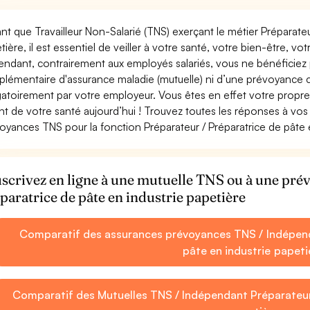
ant que Travailleur Non-Salarié (TNS) exerçant le métier Préparateu
tière, il est essentiel de veiller à votre santé, votre bien-être, vo
ndant, contrairement aux employés salariés, vous ne bénéficie
lémentaire d'assurance maladie (mutuelle) ni d’une prévoyance
gatoirement par votre employeur. Vous êtes en effet votre propr
nt de votre santé aujourd’hui ! Trouvez toutes les réponses à vos 
oyances TNS pour la fonction Préparateur / Préparatrice de pâte e
scrivez en ligne à une mutuelle TNS ou à une pr
paratrice de pâte en industrie papetière
Comparatif des assurances prévoyances TNS / Indépend
pâte en industrie papeti
Comparatif des Mutuelles TNS / Indépendant Préparateur 