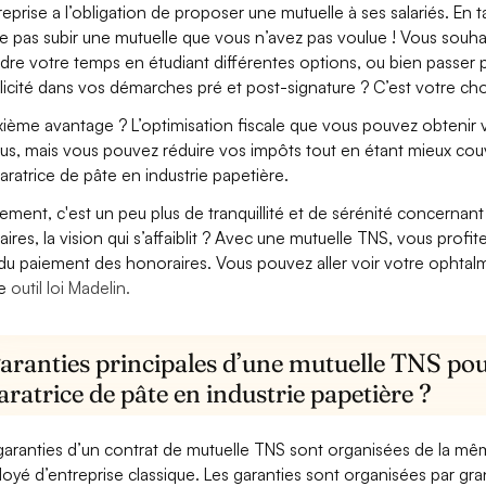
treprise a l’obligation de proposer une mutuelle à ses salariés. En
e pas subir une mutuelle que vous n’avez pas voulue ! Vous souha
dre votre temps en étudiant différentes options, ou bien passer p
licité dans vos démarches pré et post-signature ? C’est votre cho
ième avantage ? L’optimisation fiscale que vous pouvez obtenir via
us, mais vous pouvez réduire vos impôts tout en étant mieux couv
aratrice de pâte en industrie papetière.
lement, c'est un peu plus de tranquillité et de sérénité concerna
aires, la vision qui s’affaiblit ? Avec une mutuelle TNS, vous pro
 du paiement des honoraires. Vous pouvez aller voir votre ophta
re
outil loi Madelin.
aranties principales d’une mutuelle TNS pou
ratrice de pâte en industrie papetière ?
garanties d’un contrat de mutuelle TNS sont organisées de la mê
oyé d’entreprise classique. Les garanties sont organisées par gr