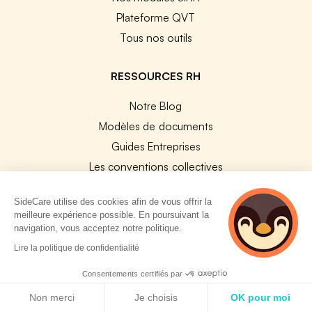
Plateforme QVT
Tous nos outils
RESSOURCES RH
Notre Blog
Modèles de documents
Guides Entreprises
Les conventions collectives
Les codes APE / NAF
SideCare utilise des cookies afin de vous offrir la
Base des métiers
meilleure expérience possible. En poursuivant la
Les assureurs partenaires
navigation, vous acceptez notre politique.
2 personnes
Le PMSS par année
Lire la politique de confidentialité
consultent
Bureaux CPAM
actuellement cette
Consentements certifiés par
page
Les codes CCAM
Politique de cookies
Non merci
Je choisis
OK pour moi
Les OPCO