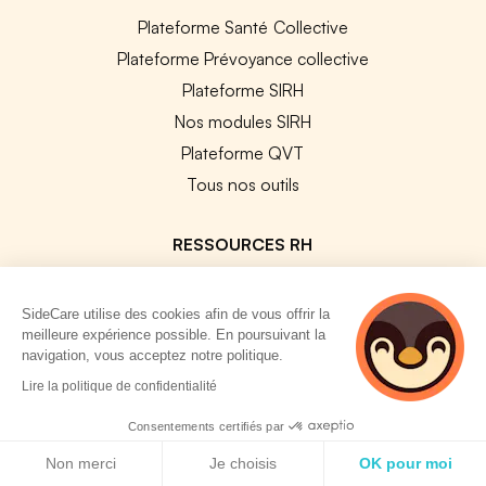
Plateforme Santé Collective
Plateforme Prévoyance collective
Plateforme SIRH
Nos modules SIRH
Plateforme QVT
Tous nos outils
RESSOURCES RH
Notre Blog
SideCare utilise des cookies afin de vous offrir la
Modèles de documents
meilleure expérience possible. En poursuivant la
Guides Entreprises
navigation, vous acceptez notre politique.
2 personnes
Les conventions collectives
Lire la politique de confidentialité
consultent
Les codes APE / NAF
actuellement cette
Consentements certifiés par
page
Base des métiers
Politique de cookies
Non merci
Je choisis
OK pour moi
Les assureurs partenaires