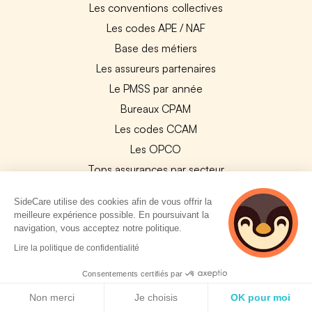
Les conventions collectives
Les codes APE / NAF
Base des métiers
Les assureurs partenaires
Le PMSS par année
Bureaux CPAM
Les codes CCAM
Les OPCO
Tops assurances par secteur
Réseaux de soins
SideCare utilise des cookies afin de vous offrir la
Boîte à outils santé
meilleure expérience possible. En poursuivant la
navigation, vous acceptez notre politique.
Les garanties des assurances entreprises
2 personnes
Lire la politique de confidentialité
consultent
PARTENAIRES
actuellement cette
Consentements certifiés par
page
Politique de cookies
Experts-Comptables
Non merci
Je choisis
OK pour moi