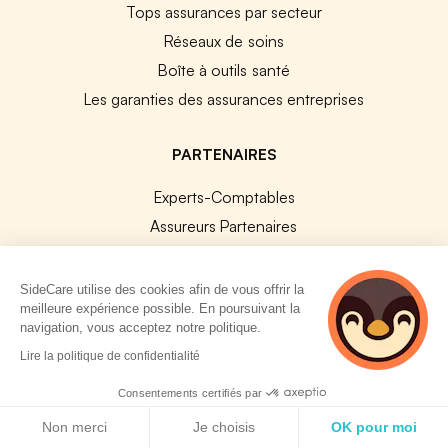
Tops assurances par secteur
Réseaux de soins
Boîte à outils santé
Les garanties des assurances entreprises
PARTENAIRES
Experts-Comptables
Assureurs Partenaires
Payfit & SideCare
Lucca & SideCare
SideCare utilise des cookies afin de vous offrir la
meilleure expérience possible. En poursuivant la
Nibelis & SideCare
navigation, vous acceptez notre politique.
Livi & SideCare
2 personnes
Lire la politique de confidentialité
Lianeli & SideCare
consultent
actuellement cette
Consentements certifiés par
page
API & INTEGRATIONS
Politique de cookies
Non merci
Je choisis
OK pour moi