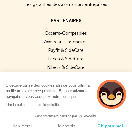
Les garanties des assurances entreprises
PARTENAIRES
Experts-Comptables
Assureurs Partenaires
Payfit & SideCare
Lucca & SideCare
Nibelis & SideCare
Livi & SideCare
Lianeli & SideCare
SideCare utilise des cookies afin de vous offrir la
meilleure expérience possible. En poursuivant la
API & INTEGRATIONS
navigation, vous acceptez notre politique.
2 personnes
Lire la politique de confidentialité
API SideCare
consultent
actuellement cette
Les SIRH / Systèmes de paie connectés
Consentements certifiés par
page
Politique de cookies
Non merci
Je choisis
OK pour moi
A PROPOS