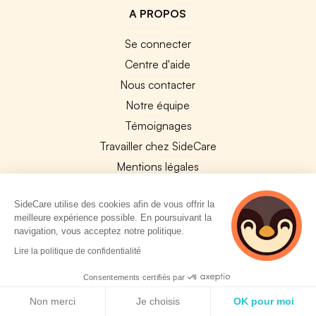
A PROPOS
Se connecter
Centre d'aide
Nous contacter
Notre équipe
Témoignages
Travailler chez SideCare
Mentions légales
CGU & RGPD
SideCare utilise des cookies afin de vous offrir la
Cookies
meilleure expérience possible. En poursuivant la
navigation, vous acceptez notre politique.
NOS APPS
2 personnes
Lire la politique de confidentialité
App Store
consultent
actuellement cette
Consentements certifiés par
Google Play
page
Politique de cookies
Non merci
Je choisis
OK pour moi