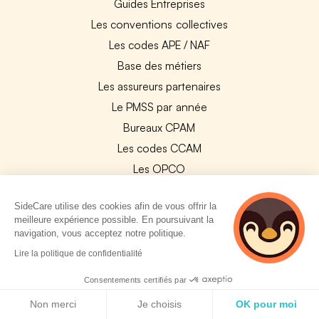
Guides Entreprises
Les conventions collectives
Les codes APE / NAF
Base des métiers
Les assureurs partenaires
Le PMSS par année
Bureaux CPAM
Les codes CCAM
Les OPCO
Tops assurances par secteur
SideCare utilise des cookies afin de vous offrir la
Réseaux de soins
meilleure expérience possible. En poursuivant la
Boîte à outils santé
navigation, vous acceptez notre politique.
2 personnes
Les garanties des assurances entreprises
Lire la politique de confidentialité
consultent
actuellement cette
Consentements certifiés par
PARTENAIRES
page
Politique de cookies
Non merci
Je choisis
OK pour moi