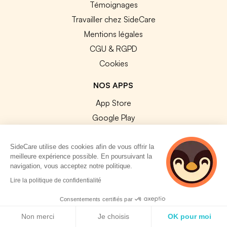
Témoignages
Travailler chez SideCare
Mentions légales
CGU & RGPD
Cookies
NOS APPS
App Store
Google Play
SideCare utilise des cookies afin de vous offrir la
meilleure expérience possible. En poursuivant la
navigation, vous acceptez notre politique.
2 personnes
© 2026 SideCare. Tous droits réservés.
Lire la politique de confidentialité
consultent
actuellement cette
Consentements certifiés par
page
Politique de cookies
Non merci
Je choisis
OK pour moi