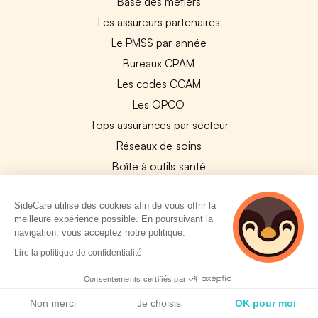
Base des métiers
Les assureurs partenaires
Le PMSS par année
Bureaux CPAM
Les codes CCAM
Les OPCO
Tops assurances par secteur
Réseaux de soins
Boîte à outils santé
Les garanties des assurances entreprises
SideCare utilise des cookies afin de vous offrir la
meilleure expérience possible. En poursuivant la
PARTENAIRES
navigation, vous acceptez notre politique.
2 personnes
Lire la politique de confidentialité
Experts-Comptables
consultent
Assureurs Partenaires
actuellement cette
Consentements certifiés par
page
Politique de cookies
Payfit & SideCare
Non merci
Je choisis
OK pour moi
Lucca & SideCare