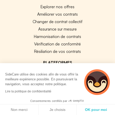
Explorer nos offres
Améliorer vos contrats
Changer de contrat collectif
Assurance sur mesure
Harmonisation de contrats
Vérification de conformité
Résiliation de vos contrats
PLATEFORMES
Plateforme Santé Collective
SideCare utilise des cookies afin de vous offrir la
Plateforme Prévoyance collective
meilleure expérience possible. En poursuivant la
navigation, vous acceptez notre politique.
Plateforme SIRH
2 personnes
Lire la politique de confidentialité
Nos modules SIRH
consultent
actuellement cette
Plateforme QVT
Consentements certifiés par
page
Politique de cookies
Tous nos outils
Non merci
Je choisis
OK pour moi