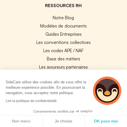
RESSOURCES RH
Notre Blog
Modèles de documents
Guides Entreprises
Les conventions collectives
Les codes APE / NAF
Base des métiers
Les assureurs partenaires
Le PMSS par année
SideCare utilise des cookies afin de vous offrir la
Bureaux CPAM
meilleure expérience possible. En poursuivant la
Les codes CCAM
navigation, vous acceptez notre politique.
Les OPCO
2 personnes
Lire la politique de confidentialité
consultent
Tops assurances par secteur
actuellement cette
Consentements certifiés par
Réseaux de soins
page
Politique de cookies
Non merci
Je choisis
OK pour moi
Boîte à outils santé