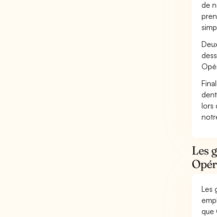
de n
pren
simp
Deux
dess
Opér
Fina
dent
lors
not
Les g
Opéra
Les 
empl
que 