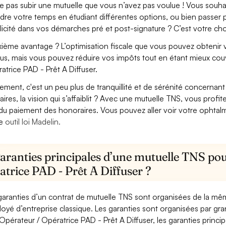
e pas subir une mutuelle que vous n’avez pas voulue ! Vous souha
dre votre temps en étudiant différentes options, ou bien passer p
licité dans vos démarches pré et post-signature ? C’est votre cho
ième avantage ? L’optimisation fiscale que vous pouvez obtenir via
us, mais vous pouvez réduire vos impôts tout en étant mieux cou
atrice PAD - Prêt A Diffuser.
lement, c'est un peu plus de tranquillité et de sérénité concerna
aires, la vision qui s’affaiblit ? Avec une mutuelle TNS, vous pro
 du paiement des honoraires. Vous pouvez aller voir votre ophta
re
outil loi Madelin.
aranties principales d’une mutuelle TNS pou
trice PAD - Prêt A Diffuser ?
garanties d’un contrat de mutuelle TNS sont organisées de la mê
oyé d’entreprise classique. Les garanties sont organisées par gr
Opérateur / Opératrice PAD - Prêt A Diffuser, les garanties princi