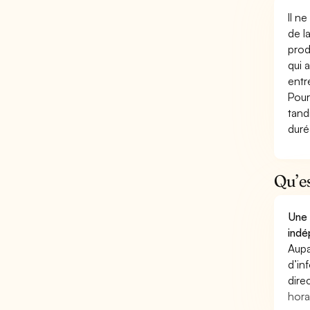
Il n
de l
prod
qui 
entr
Pour
tand
duré
Qu’e
Une 
indé
Aupa
d’in
dire
hora