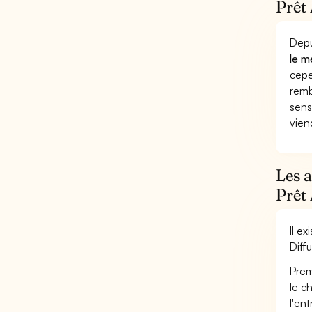
Prêt 
Depu
le m
cepe
remb
sens
vien
Les 
Prêt 
Il e
Diffu
Prem
le c
l'en