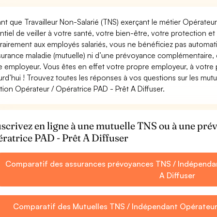
ant que Travailleur Non-Salarié (TNS) exerçant le métier Opérateur /
ntiel de veiller à votre santé, votre bien-être, votre protection e
rairement aux employés salariés, vous ne bénéficiez pas autom
surance maladie (mutuelle) ni d’une prévoyance complémentaire,
e employeur. Vous êtes en effet votre propre employeur, à votre
urd’hui ! Trouvez toutes les réponses à vos questions sur les mut
tion Opérateur / Opératrice PAD - Prêt A Diffuser.
scrivez en ligne à une mutuelle TNS ou à une pr
ratrice PAD - Prêt A Diffuser
Comparatif des assurances prévoyances TNS / Indépendan
A Diffuser
Comparatif des Mutuelles TNS / Indépendant Opérateur 