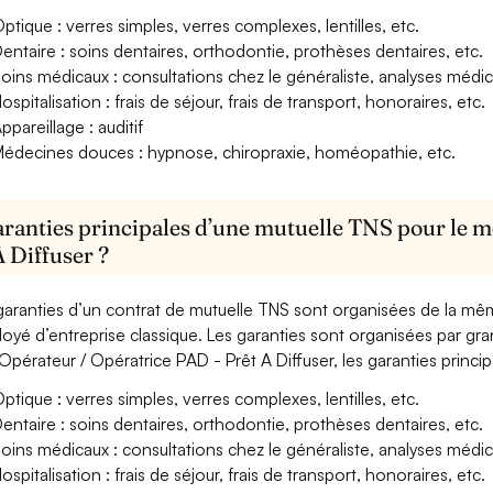
ptique : verres simples, verres complexes, lentilles, etc.
entaire : soins dentaires, orthodontie, prothèses dentaires, etc.
oins médicaux : consultations chez le généraliste, analyses méd
ospitalisation : frais de séjour, frais de transport, honoraires, etc.
ppareillage : auditif
édecines douces : hypnose, chiropraxie, homéopathie, etc.
aranties principales d’une mutuelle TNS pour le m
A Diffuser ?
garanties d’un contrat de mutuelle TNS sont organisées de la mê
oyé d’entreprise classique. Les garanties sont organisées par gr
Opérateur / Opératrice PAD - Prêt A Diffuser, les garanties princi
ptique : verres simples, verres complexes, lentilles, etc.
entaire : soins dentaires, orthodontie, prothèses dentaires, etc.
oins médicaux : consultations chez le généraliste, analyses méd
ospitalisation : frais de séjour, frais de transport, honoraires, etc.