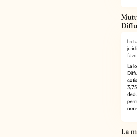
Mutue
Diff
La t
juri
févri
La l
Diff
coti
3,75
dédu
perm
non-
La mu