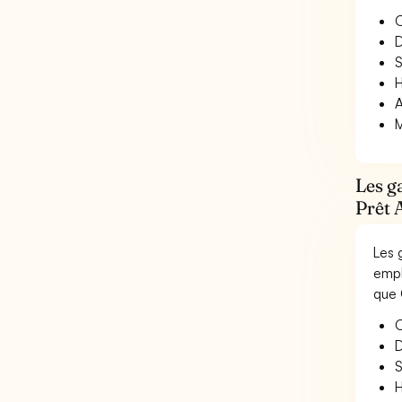
O
D
S
H
A
M
Les g
Prêt 
Les 
empl
que 
O
D
S
H