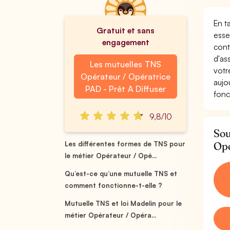
En t
Gratuit et sans
esse
engagement
cont
d'as
Les mutuelles TNS
votr
Opérateur / Opératrice
aujo
PAD - Prêt A Diffuser
fonc
9,8/10
Sou
Opé
Les différentes formes de TNS pour
le métier Opérateur / Opé...
Qu’est-ce qu’une mutuelle TNS et
comment fonctionne-t-elle ?
Mutuelle TNS et loi Madelin pour le
métier Opérateur / Opéra...