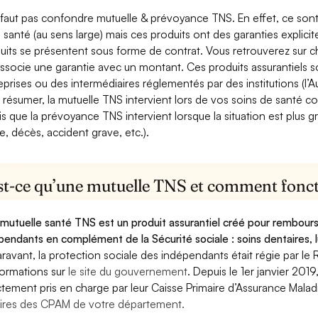
e faut pas confondre mutuelle & prévoyance TNS. En effet, ce son
a santé (au sens large) mais ces produits ont des garanties explici
uits se présentent sous forme de contrat. Vous retrouverez sur c
associe une garantie avec un montant. Ces produits assurantiels s
eprises ou des intermédiaires réglementés par des institutions (l’Au
 résumer, la mutuelle TNS intervient lors de vos soins de santé c
is que la prévoyance TNS intervient lorsque la situation est plus 
e, décès, accident grave, etc.).
st-ce qu’une mutuelle TNS et comment foncti
mutuelle santé TNS est un produit assurantiel créé pour rembourse
pendants en complément de la Sécurité sociale : soins dentaires, lu
ravant, la protection sociale des indépendants était régie par le 
formations sur
le site du gouvernement
. Depuis le 1er janvier 201
ctement pris en charge par leur Caisse Primaire d’Assurance Mala
ires des CPAM de votre département.