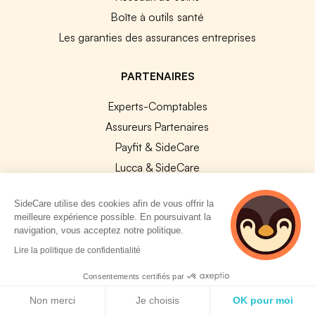
Boîte à outils santé
Les garanties des assurances entreprises
PARTENAIRES
Experts-Comptables
Assureurs Partenaires
Payfit & SideCare
Lucca & SideCare
Nibelis & SideCare
SideCare utilise des cookies afin de vous offrir la
Livi & SideCare
meilleure expérience possible. En poursuivant la
Lianeli & SideCare
navigation, vous acceptez notre politique.
2 personnes
Lire la politique de confidentialité
API & INTEGRATIONS
consultent
actuellement cette
Consentements certifiés par
API SideCare
page
Politique de cookies
Non merci
Je choisis
OK pour moi
Les SIRH / Systèmes de paie connectés