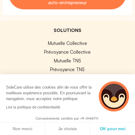
auto-entrepreneur
SOLUTIONS
Mutuelle Collective
Prévoyance Collective
Mutuelle TNS
Prévoyance TNS
Assurances Professionnelles
SideCard
SideCare utilise des cookies afin de vous offrir la
meilleure expérience possible. En poursuivant la
SideStore
navigation, vous acceptez notre politique.
2 personnes
Lire la politique de confidentialité
SERVICES ENTREPRISE
consultent
actuellement cette
Consentements certifiés par
page
Explorer nos offres
Politique de cookies
Non merci
Je choisis
OK pour moi
Améliorer vos contrats