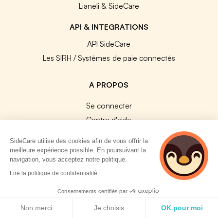
Lianeli & SideCare
API & INTEGRATIONS
API SideCare
Les SIRH / Systèmes de paie connectés
A PROPOS
Se connecter
Centre d'aide
Nous contacter
SideCare utilise des cookies afin de vous offrir la
Notre équipe
meilleure expérience possible. En poursuivant la
navigation, vous acceptez notre politique.
Témoignages
2 personnes
Lire la politique de confidentialité
Travailler chez SideCare
consultent
Mentions légales
actuellement cette
Consentements certifiés par
page
Politique de cookies
CGU & RGPD
Non merci
Je choisis
OK pour moi