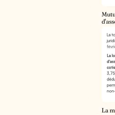
Mutu
d'as
La t
juri
févri
La l
d'as
coti
3,75
dédu
perm
non-
La mu