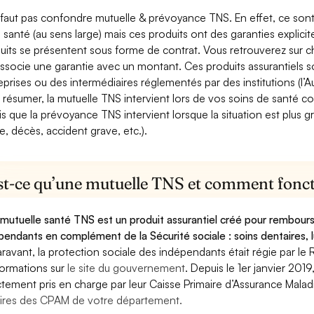
e faut pas confondre mutuelle & prévoyance TNS. En effet, ce son
a santé (au sens large) mais ces produits ont des garanties explici
uits se présentent sous forme de contrat. Vous retrouverez sur c
associe une garantie avec un montant. Ces produits assurantiels s
eprises ou des intermédiaires réglementés par des institutions (l’Au
 résumer, la mutuelle TNS intervient lors de vos soins de santé c
is que la prévoyance TNS intervient lorsque la situation est plus 
e, décès, accident grave, etc.).
st-ce qu’une mutuelle TNS et comment foncti
mutuelle santé TNS est un produit assurantiel créé pour rembourse
pendants en complément de la Sécurité sociale : soins dentaires, lu
ravant, la protection sociale des indépendants était régie par le 
formations sur
le site du gouvernement
. Depuis le 1er janvier 201
ctement pris en charge par leur Caisse Primaire d’Assurance Mala
ires des CPAM de votre département.