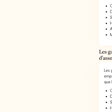
O
D
S
H
A
M
Les g
d'ass
Les 
empl
que 
O
D
S
H