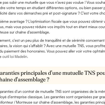
e pas subir une mutuelle que vous n’avez pas voulue ! Vous souha
dre votre temps en étudiant différentes options, ou bien passer p
licité dans vos démarches pré et post-signature ? C’est votre cho
ième avantage ? L’optimisation fiscale que vous pouvez obtenir via
us, mais vous pouvez réduire vos impôts tout en étant mieux cou
euse sur chaîne d'assemblage.
lement, c'est un peu plus de tranquillité et de sérénité concerna
aires, la vision qui s’affaiblit ? Avec une mutuelle TNS, vous pro
 du paiement des honoraires. Vous pouvez aller voir votre ophta
re
outil loi Madelin.
garanties principales d’une mutuelle TNS po
chaîne d'assemblage ?
garanties d’un contrat de mutuelle TNS sont organisées de la mê
oyé d’entreprise classique. Les garanties sont organisées par gr
Monteur / Monteuse sur chaîne d'assemblage, les garanties princip