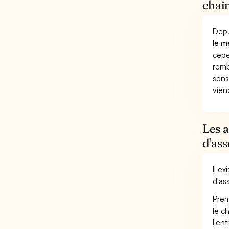
chaî
Depu
le m
cepe
remb
sens
vien
Les 
d'as
Il e
d'as
Prem
le c
l'en