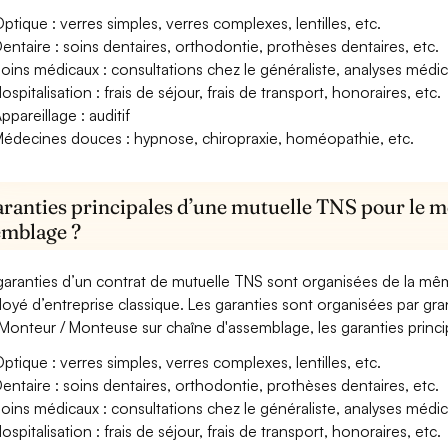
ptique : verres simples, verres complexes, lentilles, etc.
entaire : soins dentaires, orthodontie, prothèses dentaires, etc.
oins médicaux : consultations chez le généraliste, analyses méd
ospitalisation : frais de séjour, frais de transport, honoraires, etc.
ppareillage : auditif
édecines douces : hypnose, chiropraxie, homéopathie, etc.
aranties principales d’une mutuelle TNS pour le 
emblage ?
garanties d’un contrat de mutuelle TNS sont organisées de la mê
oyé d’entreprise classique. Les garanties sont organisées par gr
Monteur / Monteuse sur chaîne d'assemblage, les garanties princip
ptique : verres simples, verres complexes, lentilles, etc.
entaire : soins dentaires, orthodontie, prothèses dentaires, etc.
oins médicaux : consultations chez le généraliste, analyses méd
ospitalisation : frais de séjour, frais de transport, honoraires, etc.