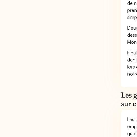
de n
pren
simp
Deux
dess
Mont
Fina
dent
lors
not
Les 
sur 
Les 
empl
que 