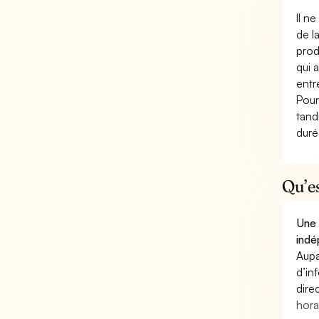
Il n
de l
prod
qui 
entr
Pour
tand
duré
Qu’e
Une 
indé
Aupa
d’in
dire
hora