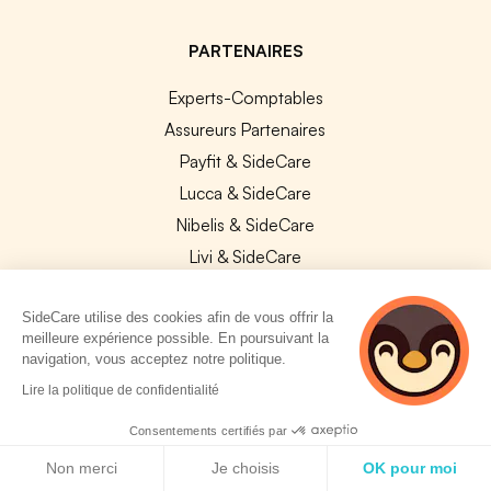
PARTENAIRES
Experts-Comptables
Assureurs Partenaires
Payfit & SideCare
Lucca & SideCare
Nibelis & SideCare
Livi & SideCare
Lianeli & SideCare
SideCare utilise des cookies afin de vous offrir la
API & INTEGRATIONS
meilleure expérience possible. En poursuivant la
navigation, vous acceptez notre politique.
API SideCare
2 personnes
Lire la politique de confidentialité
Les SIRH / Systèmes de paie connectés
consultent
actuellement cette
Consentements certifiés par
page
Politique de cookies
A PROPOS
Non merci
Je choisis
OK pour moi