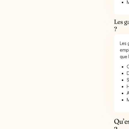
M
Les g
?
Les 
empl
que 
O
D
S
H
A
M
Qu’e