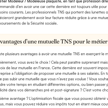
étier Modeleur / Modeleuse plaquiste, en tant que profession dite
mmandé d’en avoir une car cette dernière est toujours utile pour
soins courants. Les professionnels TNS qui portent des lunettes ou
écieront grandement avoir leur facture réduite grâce à une mutue
oursements de la Sécurité sociale.
avantages d’une mutuelle TNS pour le métier
xiste plusieurs avantages à avoir une mutuelle TNS en exerçant le 
ièrement, vous avez le choix ! Cela peut paraître surprenant mais 
hoix de leur mutuelle en France. Cette dernière est souvent imposé
treprise a l’obligation de proposer une mutuelle à ses salariés. En
e pas subir une mutuelle que vous n’avez pas voulue ! Vous souha
dre votre temps en étudiant différentes options, ou bien passer p
licité dans vos démarches pré et post-signature ? C’est votre cho
ième avantage ? L’optimisation fiscale que vous pouvez obtenir via
us, mais vous pouvez réduire vos impôts tout en étant mieux cou