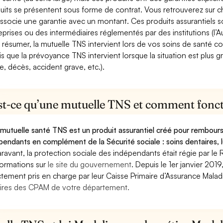
uits se présentent sous forme de contrat. Vous retrouverez sur c
associe une garantie avec un montant. Ces produits assurantiels s
eprises ou des intermédiaires réglementés par des institutions (l’Au
 résumer, la mutuelle TNS intervient lors de vos soins de santé c
is que la prévoyance TNS intervient lorsque la situation est plus 
e, décès, accident grave, etc.).
st-ce qu’une mutuelle TNS et comment foncti
mutuelle santé TNS est un produit assurantiel créé pour rembourse
pendants en complément de la Sécurité sociale : soins dentaires, lu
ravant, la protection sociale des indépendants était régie par le 
formations sur
le site du gouvernement
. Depuis le 1er janvier 201
ctement pris en charge par leur Caisse Primaire d’Assurance Mala
ires des CPAM de votre département.