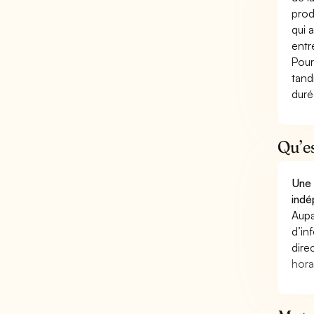
prod
qui 
entr
Pour
tand
duré
Qu’e
Une 
indé
Aupa
d’in
dire
hora