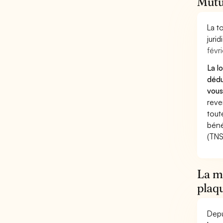
Mutu
La t
juri
févri
La l
dédu
vous
reve
tout
béné
(TNS
La mu
plaqu
Depu