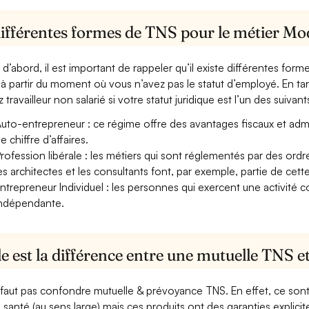
différentes formes de TNS pour le métier Mo
 d’abord, il est important de rappeler qu’il existe différentes for
à partir du moment où vous n’avez pas le statut d’employé. En ta
 travailleur non salarié si votre statut juridique est l’un des suivants
uto-entrepreneur : ce régime offre des avantages fiscaux et adminis
e chiffre d’affaires.
rofession libérale : les métiers qui sont réglementés par des ord
es architectes et les consultants font, par exemple, partie de cett
ntrepreneur Individuel : les personnes qui exercent une activité 
ndépendante.
e est la différence entre une mutuelle TNS 
e faut pas confondre mutuelle & prévoyance TNS. En effet, ce son
a santé (au sens large) mais ces produits ont des garanties explici