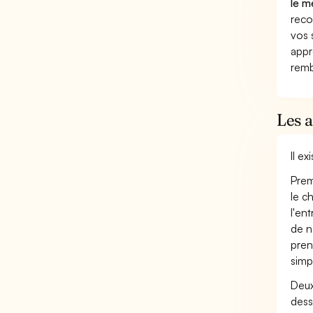
le m
reco
vos 
appr
remb
Les 
Il e
Prem
le c
l'en
de n
pren
simp
Deux
dess