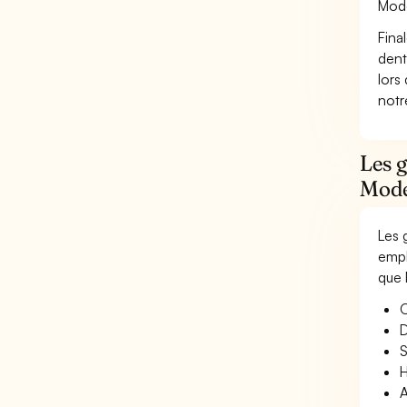
Mode
Fina
dent
lors
not
Les g
Mode
Les 
empl
que 
O
D
S
H
A