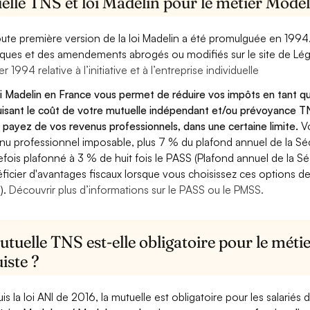
elle TNS et loi Madelin pour le métier Model
oute première version de la loi Madelin a été promulguée en 1994
diques et des amendements abrogés ou modifiés sur le site de Lég
er 1994 relative à l’initiative et à l’entreprise individuelle
oi Madelin en France vous permet de réduire vos impôts en tant 
isant le coût de votre mutuelle indépendant et/ou prévoyance TN
 payez de vos revenus professionnels, dans une certaine limite.
V
nu professionnel imposable, plus 7 % du plafond annuel de la Sécu
efois plafonné à 3 % de huit fois le PASS (Plafond annuel de la Sé
ficier d'avantages fiscaux lorsque vous choisissez ces options de 
).
Découvrir plus d’informations sur le PASS ou le PMSS.
tuelle TNS est-elle obligatoire pour le mét
iste ?
is la loi ANI de 2016, la mutuelle est obligatoire pour les salariés