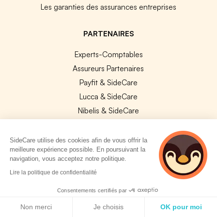
Les garanties des assurances entreprises
PARTENAIRES
Experts-Comptables
Assureurs Partenaires
Payfit & SideCare
Lucca & SideCare
Nibelis & SideCare
Livi & SideCare
Lianeli & SideCare
SideCare utilise des cookies afin de vous offrir la
meilleure expérience possible. En poursuivant la
API & INTEGRATIONS
navigation, vous acceptez notre politique.
2 personnes
Lire la politique de confidentialité
API SideCare
consultent
actuellement cette
Les SIRH / Systèmes de paie connectés
Consentements certifiés par
page
Politique de cookies
Non merci
Je choisis
OK pour moi
A PROPOS