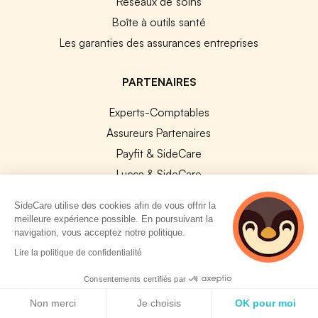
Réseaux de soins
Boîte à outils santé
Les garanties des assurances entreprises
PARTENAIRES
Experts-Comptables
Assureurs Partenaires
Payfit & SideCare
Lucca & SideCare
Nibelis & SideCare
SideCare utilise des cookies afin de vous offrir la
Livi & SideCare
meilleure expérience possible. En poursuivant la
navigation, vous acceptez notre politique.
Lianeli & SideCare
2 personnes
Lire la politique de confidentialité
consultent
API & INTEGRATIONS
actuellement cette
Consentements certifiés par
API SideCare
page
Politique de cookies
Non merci
Je choisis
OK pour moi
Les SIRH / Systèmes de paie connectés