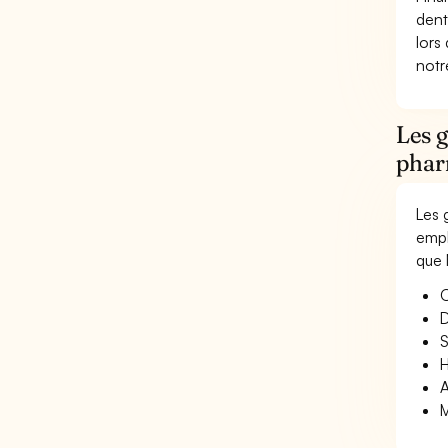
dent
lors
not
Les 
phar
Les 
empl
que 
O
D
S
H
A
M