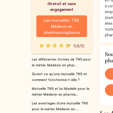
En t
Gratuit et sans
à vo
engagement
empl
(mut
Les mutuelles TNS
êtes
Médecin en
tout
pharmacovigilance
phar
9,8/10
Sou
pha
Les différentes formes de TNS pour
le métier Médecin en phar...
Qu’est-ce qu’une mutuelle TNS et
comment fonctionne-t-elle ?
Mutuelle TNS et loi Madelin pour le
métier Médecin en pharma...
Les avantages d’une mutuelle TNS
pour le métier Médecin en ...