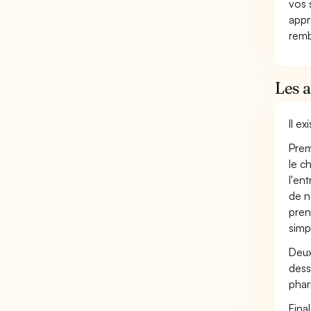
vos 
appr
remb
Les 
Il e
Prem
le c
l'en
de n
pren
simp
Deux
dess
phar
Fina