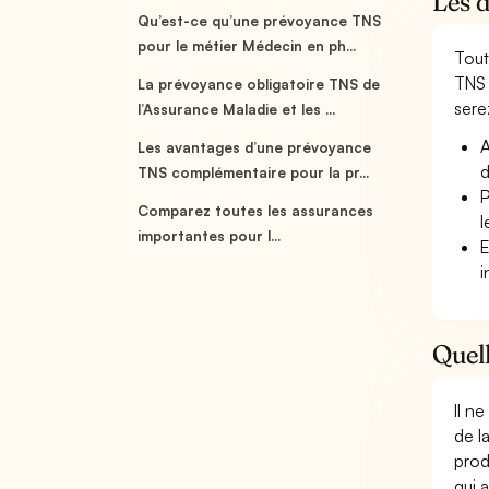
Les 
Qu’est-ce qu’une prévoyance TNS
pour le métier Médecin en ph...
Tout
TNS 
La prévoyance obligatoire TNS de
serez
l’Assurance Maladie et les ...
A
Les avantages d’une prévoyance
d
TNS complémentaire pour la pr...
P
Comparez toutes les assurances
l
importantes pour l...
E
i
Quell
Il n
de l
prod
qui 