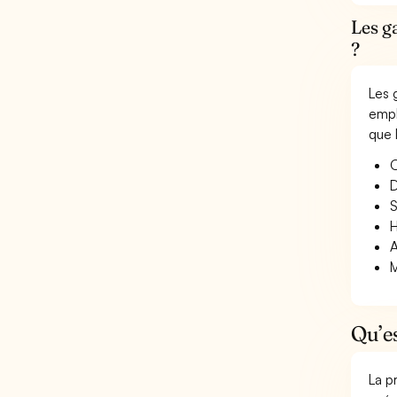
Les g
?
Les 
empl
que 
O
D
S
H
A
M
Qu’e
La p