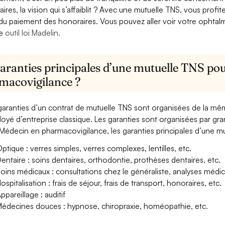
aires, la vision qui s’affaiblit ? Avec une mutuelle TNS, vous pro
 du paiement des honoraires. Vous pouvez aller voir votre ophta
re
outil loi Madelin.
garanties principales d’une mutuelle TNS pou
macovigilance ?
garanties d’un contrat de mutuelle TNS sont organisées de la mê
oyé d’entreprise classique. Les garanties sont organisées par gr
Médecin en pharmacovigilance, les garanties principales d’une mut
ptique : verres simples, verres complexes, lentilles, etc.
entaire : soins dentaires, orthodontie, prothèses dentaires, etc.
oins médicaux : consultations chez le généraliste, analyses méd
ospitalisation : frais de séjour, frais de transport, honoraires, etc.
ppareillage : auditif
édecines douces : hypnose, chiropraxie, homéopathie, etc.