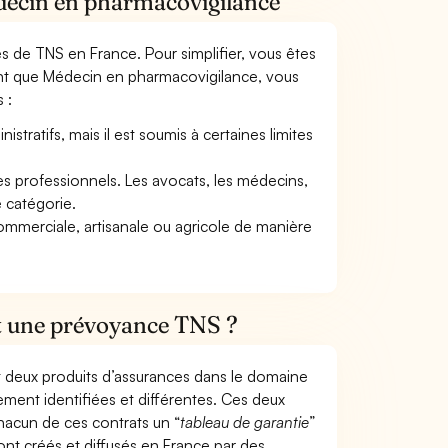
édecin en pharmacovigilance
mes de TNS en France. Pour simplifier, vous êtes
ant que Médecin en pharmacovigilance, vous
 :
tratifs, mais il est soumis à certaines limites
res professionnels. Les avocats, les médecins,
e catégorie.
commerciale, artisanale ou agricole de manière
et une prévoyance TNS ?
t deux produits d’assurances dans le domaine
tement identifiées et différentes. Ces deux
hacun de ces contrats un “
tableau de garantie
”
ont créés et diffusés en France par des