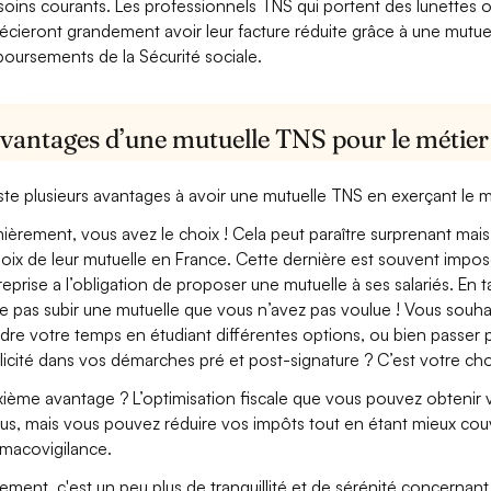
soins courants. Les professionnels TNS qui portent des lunettes ou
écieront grandement avoir leur facture réduite grâce à une mutue
oursements de la Sécurité sociale.
avantages d’une mutuelle TNS pour le métie
xiste plusieurs avantages à avoir une mutuelle TNS en exerçant le
ièrement, vous avez le choix ! Cela peut paraître surprenant mais 
hoix de leur mutuelle en France. Cette dernière est souvent imposé
treprise a l’obligation de proposer une mutuelle à ses salariés. En
e pas subir une mutuelle que vous n’avez pas voulue ! Vous souha
dre votre temps en étudiant différentes options, ou bien passer p
licité dans vos démarches pré et post-signature ? C’est votre cho
ième avantage ? L’optimisation fiscale que vous pouvez obtenir via
us, mais vous pouvez réduire vos impôts tout en étant mieux cou
macovigilance.
lement, c'est un peu plus de tranquillité et de sérénité concerna