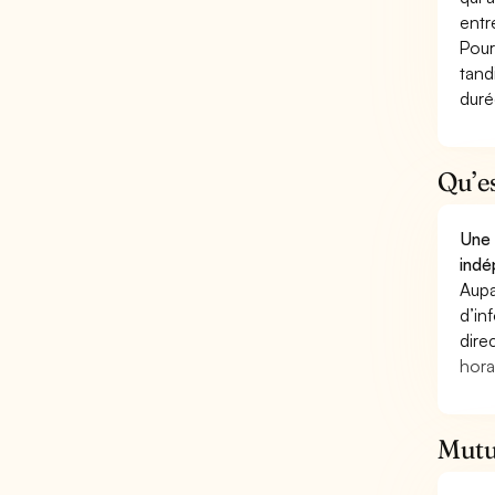
entr
Pour
tand
duré
Qu’e
Une 
indé
Aupa
d’in
dire
hora
Mutu