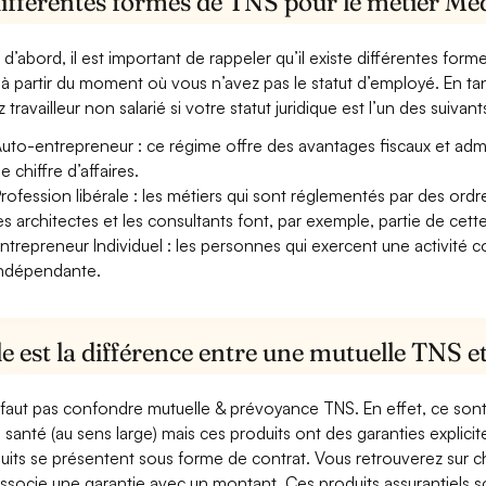
différentes formes de TNS pour le métier M
 d’abord, il est important de rappeler qu’il existe différentes for
à partir du moment où vous n’avez pas le statut d’employé. En t
 travailleur non salarié si votre statut juridique est l’un des suivants
uto-entrepreneur : ce régime offre des avantages fiscaux et adminis
e chiffre d’affaires.
rofession libérale : les métiers qui sont réglementés par des ord
es architectes et les consultants font, par exemple, partie de cett
ntrepreneur Individuel : les personnes qui exercent une activité 
ndépendante.
e est la différence entre une mutuelle TNS 
e faut pas confondre mutuelle & prévoyance TNS. En effet, ce son
a santé (au sens large) mais ces produits ont des garanties explici
uits se présentent sous forme de contrat. Vous retrouverez sur c
associe une garantie avec un montant. Ces produits assurantiels s