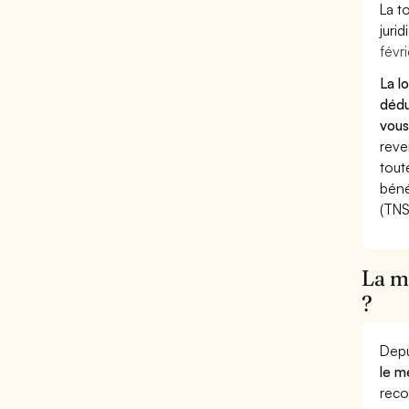
La t
juri
févri
La l
dédu
vous
reve
tout
béné
(TNS
La m
?
Depu
le m
reco