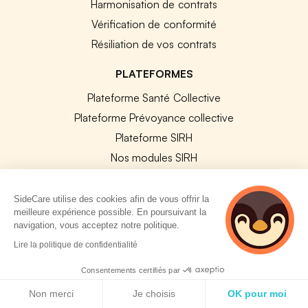
Harmonisation de contrats
Vérification de conformité
Résiliation de vos contrats
PLATEFORMES
Plateforme Santé Collective
Plateforme Prévoyance collective
Plateforme SIRH
Nos modules SIRH
Plateforme QVT
Tous nos outils
SideCare utilise des cookies afin de vous offrir la
meilleure expérience possible. En poursuivant la
navigation, vous acceptez notre politique.
RESSOURCES RH
2 personnes
Lire la politique de confidentialité
consultent
Notre Blog
actuellement cette
Consentements certifiés par
page
Modèles de documents
Politique de cookies
Non merci
Je choisis
OK pour moi
Guides Entreprises