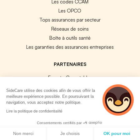
Les codes CCAM
Les OPCO
Tops assurances par secteur
Réseaux de soins
Boîte à outils santé
Les garanties des assurances entreprises
PARTENAIRES
Experts-Comptables
Assureurs Partenaires
SideCare utilise des cookies afin de vous offrir la
Payfit & SideCare
meilleure expérience possible. En poursuivant la
navigation, vous acceptez notre politique.
Lucca & SideCare
2 personnes
Lire la politique de confidentialité
Nibelis & SideCare
consultent
actuellement cette
Livi & SideCare
Consentements certifiés par
page
Politique de cookies
Lianeli & SideCare
Non merci
Je choisis
OK pour moi