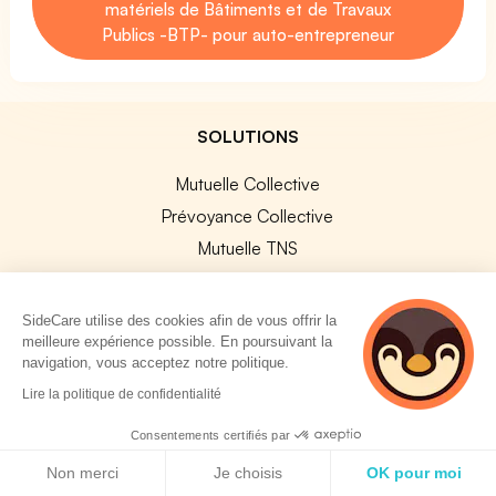
matériels de Bâtiments et de Travaux
Publics -BTP- pour auto-entrepreneur
SOLUTIONS
Mutuelle Collective
Prévoyance Collective
Mutuelle TNS
Prévoyance TNS
Assurances Professionnelles
SideCare utilise des cookies afin de vous offrir la
meilleure expérience possible. En poursuivant la
SideCard
navigation, vous acceptez notre politique.
SideStore
2 personnes
Lire la politique de confidentialité
consultent
actuellement cette
SERVICES ENTREPRISE
Consentements certifiés par
page
Politique de cookies
Non merci
Je choisis
OK pour moi
Explorer nos offres