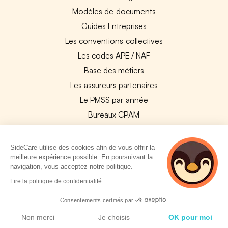
Modèles de documents
Guides Entreprises
Les conventions collectives
Les codes APE / NAF
Base des métiers
Les assureurs partenaires
Le PMSS par année
Bureaux CPAM
Les codes CCAM
Les OPCO
SideCare utilise des cookies afin de vous offrir la
meilleure expérience possible. En poursuivant la
Tops assurances par secteur
navigation, vous acceptez notre politique.
Réseaux de soins
2 personnes
Lire la politique de confidentialité
Boîte à outils santé
consultent
actuellement cette
Consentements certifiés par
Les garanties des assurances entreprises
page
Politique de cookies
Non merci
Je choisis
OK pour moi