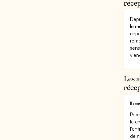
réce
Depu
le m
cepe
remb
sens
vien
Les 
réce
Il e
Prem
le c
l'en
de n