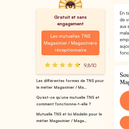
En t
Gratuit et sans
de v
engagement
aux 
mala
Les mutuelles TNS
empl
Magasinier / Magasinière
aujo
réceptionnaire
fonc
9,8/10
Sou
Mag
Les différentes formes de TNS pour
le métier Magasinier / Ma...
Qu’est-ce qu’une mutuelle TNS et
comment fonctionne-t-elle ?
Mutuelle TNS et loi Madelin pour le
métier Magasinier / Maga...