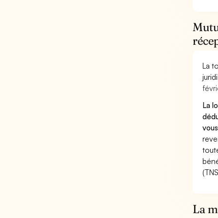
Mutue
réce
La t
juri
févri
La l
dédu
vous
reve
tout
béné
(TNS
La mu