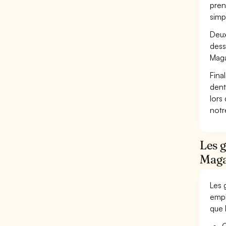
pren
simp
Deux
dess
Maga
Fina
dent
lors
not
Les g
Maga
Les 
empl
que 