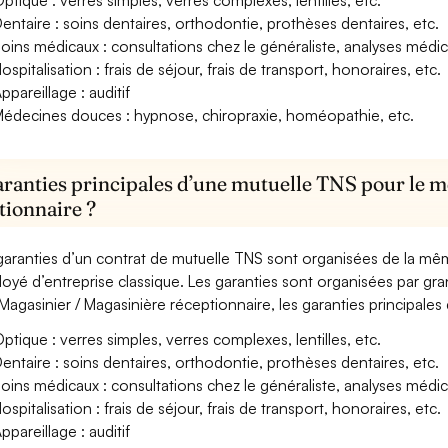
ptique : verres simples, verres complexes, lentilles, etc.
entaire : soins dentaires, orthodontie, prothèses dentaires, etc.
oins médicaux : consultations chez le généraliste, analyses méd
ospitalisation : frais de séjour, frais de transport, honoraires, etc.
ppareillage : auditif
édecines douces : hypnose, chiropraxie, homéopathie, etc.
aranties principales d’une mutuelle TNS pour le m
tionnaire ?
garanties d’un contrat de mutuelle TNS sont organisées de la mê
oyé d’entreprise classique. Les garanties sont organisées par gr
Magasinier / Magasinière réceptionnaire, les garanties principales
ptique : verres simples, verres complexes, lentilles, etc.
entaire : soins dentaires, orthodontie, prothèses dentaires, etc.
oins médicaux : consultations chez le généraliste, analyses méd
ospitalisation : frais de séjour, frais de transport, honoraires, etc.
ppareillage : auditif