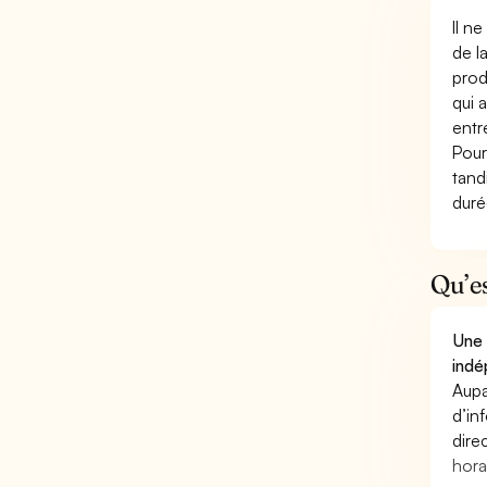
Il n
de l
prod
qui 
entr
Pour
tand
duré
Qu’e
Une 
indé
Aupa
d’in
dire
hora