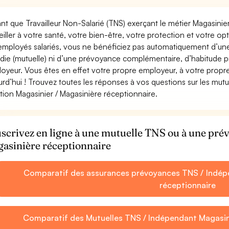
ant que Travailleur Non-Salarié (TNS) exerçant le métier Magasinier 
eiller à votre santé, votre bien-être, votre protection et votre o
employés salariés, vous ne bénéficiez pas automatiquement d’u
die (mutuelle) ni d’une prévoyance complémentaire, d’habitude 
oyeur. Vous êtes en effet votre propre employeur, à votre prop
urd’hui ! Trouvez toutes les réponses à vos questions sur les mut
tion Magasinier / Magasinière réceptionnaire.
scrivez en ligne à une mutuelle TNS ou à une pr
asinière réceptionnaire
Comparatif des assurances prévoyances TNS / Indépe
réceptionnaire
Comparatif des Mutuelles TNS / Indépendant Magasini