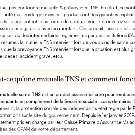
e faut pas confondre mutuelle & prévoyance TNS. En effet, ce son
a santé (au sens large) mais ces produits ont des garanties explici
uits se présentent sous forme de contrat. Vous retrouverez sur c
associe une garantie avec un montant. Ces produits assurantiels s
eprises ou des intermédiaires réglementés par des institutions (l’Au
 résumer, la mutuelle TNS intervient lors de vos soins de santé c
is que la prévoyance TNS intervient lorsque la situation est plus 
e, décès, accident grave, etc.).
st-ce qu’une mutuelle TNS et comment foncti
mutuelle santé TNS est un produit assurantiel créé pour rembourse
pendants en complément de la Sécurité sociale : soins dentaires, lu
ravant, la protection sociale des indépendants était régie par le 
formations sur
le site du gouvernement
. Depuis le 1er janvier 201
ctement pris en charge par leur Caisse Primaire d’Assurance Mala
ires des CPAM de votre département.