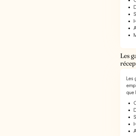
O
D
S
H
A
M
Les g
récep
Les 
empl
que 
O
D
S
H
A