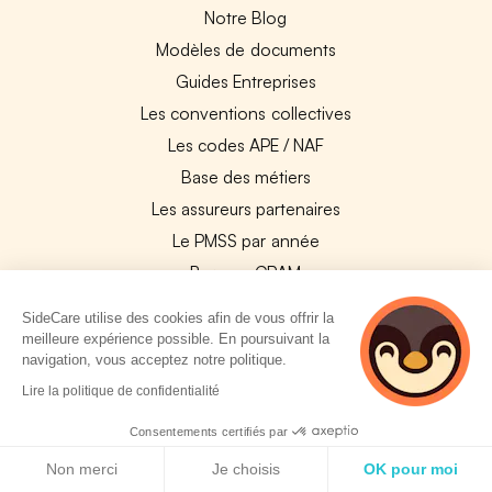
Notre Blog
Modèles de documents
Guides Entreprises
Les conventions collectives
Les codes APE / NAF
Base des métiers
Les assureurs partenaires
Le PMSS par année
Bureaux CPAM
Les codes CCAM
SideCare utilise des cookies afin de vous offrir la
Les OPCO
meilleure expérience possible. En poursuivant la
navigation, vous acceptez notre politique.
Tops assurances par secteur
2 personnes
Lire la politique de confidentialité
Réseaux de soins
consultent
actuellement cette
Boîte à outils santé
Consentements certifiés par
page
Politique de cookies
Les garanties des assurances entreprises
Non merci
Je choisis
OK pour moi