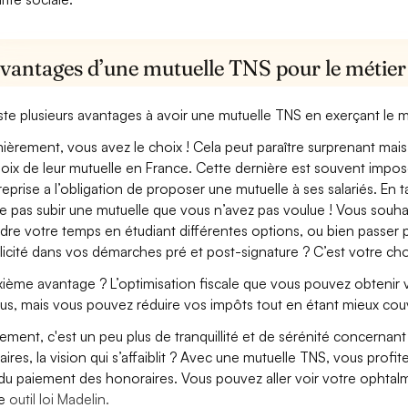
vantages d’une mutuelle TNS pour le métier 
xiste plusieurs avantages à avoir une mutuelle TNS en exerçant le mé
ièrement, vous avez le choix ! Cela peut paraître surprenant mais 
hoix de leur mutuelle en France. Cette dernière est souvent imposé
treprise a l’obligation de proposer une mutuelle à ses salariés. En
e pas subir une mutuelle que vous n’avez pas voulue ! Vous souha
dre votre temps en étudiant différentes options, ou bien passer p
licité dans vos démarches pré et post-signature ? C’est votre cho
ième avantage ? L’optimisation fiscale que vous pouvez obtenir via
us, mais vous pouvez réduire vos impôts tout en étant mieux couve
lement, c'est un peu plus de tranquillité et de sérénité concerna
aires, la vision qui s’affaiblit ? Avec une mutuelle TNS, vous pro
 du paiement des honoraires. Vous pouvez aller voir votre ophta
re
outil loi Madelin.