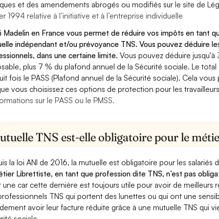
diques et des amendements abrogés ou modifiés sur le site de Lég
er 1994 relative à l’initiative et à l’entreprise individuelle
oi Madelin en France vous permet de réduire vos impôts en tant qu
elle indépendant et/ou prévoyance TNS. Vous pouvez déduire les
essionnels, dans une certaine limite.
Vous pouvez déduire jusqu'à
sable, plus 7 % du plafond annuel de la Sécurité sociale. Le tota
uit fois le PASS (Plafond annuel de la Sécurité sociale). Cela vou
que vous choisissez ces options de protection pour les travailleur
formations sur le PASS ou le PMSS.
tuelle TNS est-elle obligatoire pour le métie
is la loi ANI de 2016, la mutuelle est obligatoire pour les salariés
étier Librettiste, en tant que profession dite TNS, n’est pas obliga
r une car cette dernière est toujours utile pour avoir de meilleur
professionnels TNS qui portent des lunettes ou qui ont une sensibi
dement avoir leur facture réduite grâce à une mutuelle TNS qui 
rité sociale.