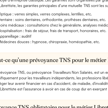
oyé d’entreprise classique. Les garanties sont organisées par gr
Librettiste, les garanties principales d’une mutuelle TNS sont les s
ptique : verres simples, verres complexes, lentilles, etc.
entaire : soins dentaires, orthodontie, prothèses dentaires, etc.
oins médicaux : consultations chez le généraliste, analyses méd
ospitalisation : frais de séjour, frais de transport, honoraires, etc.
ppareillage : auditif
édecines douces : hypnose, chiropraxie, homéopathie, etc.
t-ce qu’une prévoyance TNS pour le métier L
révoyance TNS, ou prévoyance Travailleurs Non Salariés, est un
ifiquement pour les travailleurs indépendants, les professions libéra
éger leur avenir financier en cas d'accident, de maladie, d'invali
Librettiste est l’assurance à avoir en cas de coup dur en exerçant
yance TNS obligatoire pour le métier Libret