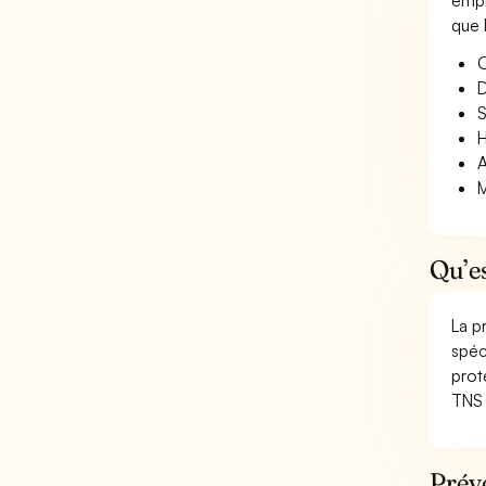
empl
que 
O
D
S
H
A
M
Qu’es
La p
spéc
prot
TNS 
Prévo