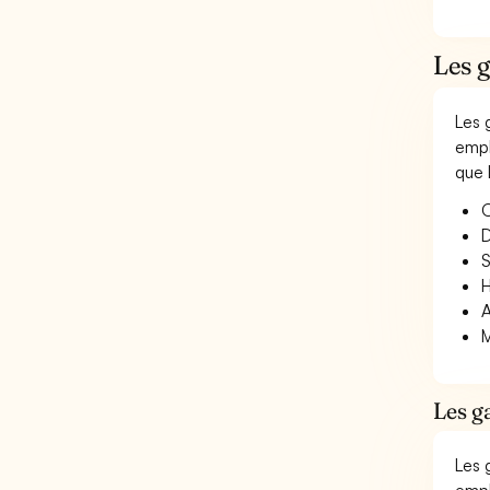
Les g
Les 
empl
que 
O
D
S
H
A
M
Les g
Les 