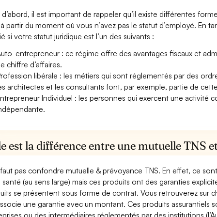
 d’abord, il est important de rappeler qu’il existe différentes for
à partir du moment où vous n’avez pas le statut d’employé. En tant
ié si votre statut juridique est l’un des suivants :
uto-entrepreneur : ce régime offre des avantages fiscaux et adminis
e chiffre d’affaires.
rofession libérale : les métiers qui sont réglementés par des ord
es architectes et les consultants font, par exemple, partie de cett
ntrepreneur Individuel : les personnes qui exercent une activité 
ndépendante.
e est la différence entre une mutuelle TNS 
e faut pas confondre mutuelle & prévoyance TNS. En effet, ce son
a santé (au sens large) mais ces produits ont des garanties explici
uits se présentent sous forme de contrat. Vous retrouverez sur c
associe une garantie avec un montant. Ces produits assurantiels s
eprises ou des intermédiaires réglementés par des institutions (l’Au