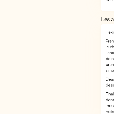
Les a
Il e
Prem
le c
l'en
de n
pren
simp
Deux
dess
Fina
dent
lors
not