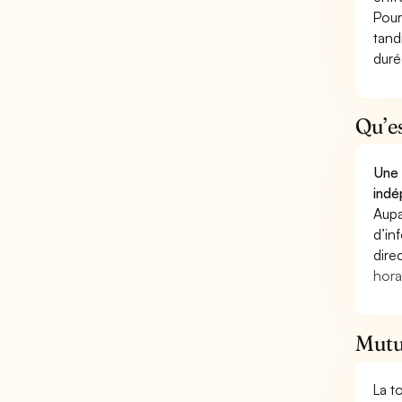
Pour
tand
duré
Qu’e
Une 
indé
Aupa
d’in
dire
hora
Mutue
La t