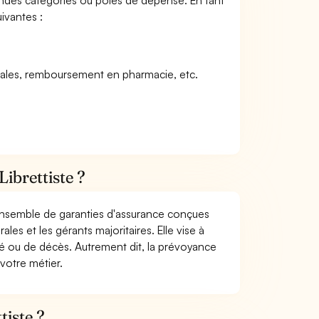
andes catégories ou pôles de dépense. En tant
uivantes :
icales, remboursement en pharmacie, etc.
ibrettiste ?
 ensemble de garanties d'assurance conçues
les et les gérants majoritaires. Elle vise à
dité ou de décès. Autrement dit, la prévoyance
 votre métier.
tiste ?