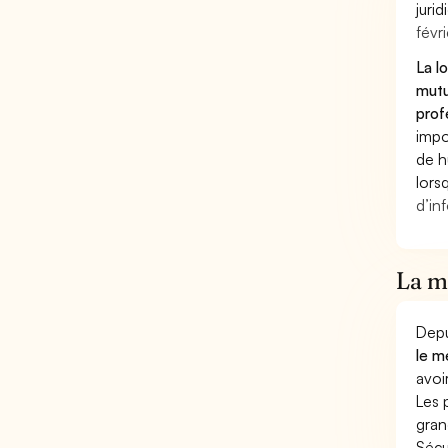
juri
févri
La l
mutu
prof
impo
de h
lors
d’in
La mu
Depu
le m
avoi
Les 
gran
Sécu