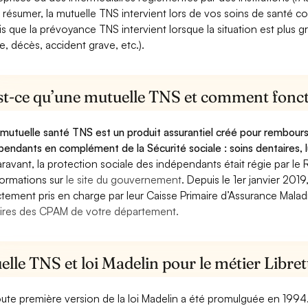
 résumer, la mutuelle TNS intervient lors de vos soins de santé c
is que la prévoyance TNS intervient lorsque la situation est plus 
e, décès, accident grave, etc.).
st-ce qu’une mutuelle TNS et comment foncti
mutuelle santé TNS est un produit assurantiel créé pour rembourse
pendants en complément de la Sécurité sociale : soins dentaires, lu
ravant, la protection sociale des indépendants était régie par le 
formations sur
le site du gouvernement
. Depuis le 1er janvier 201
ctement pris en charge par leur Caisse Primaire d’Assurance Mala
ires des CPAM de votre département.
lle TNS et loi Madelin pour le métier Libret
oute première version de la loi Madelin a été promulguée en 1994