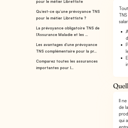
pour le métier Librettiste
Tout
Qu’est-ce qu’une prévoyance TNS
TNS 
pour le métier Librettiste ?
salar
La prévoyance obligatoire TNS de
A
l’Assurance Maladie et les ...
d
P
Les avantages d’une prévoyance
l
TNS complémentaire pour la pr...
E
Comparez toutes les assurances
i
importantes pour l...
Quell
Il n
de l
prod
qui 
entr