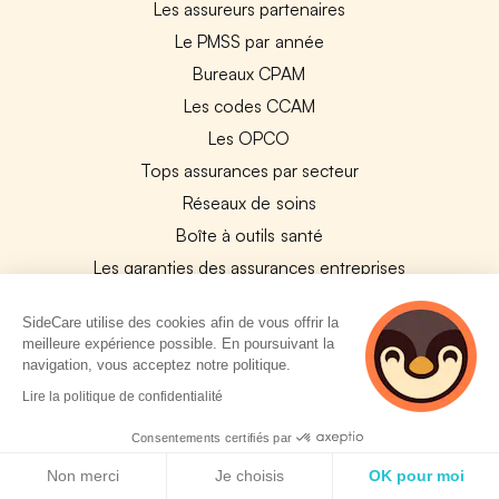
Les assureurs partenaires
Le PMSS par année
Bureaux CPAM
Les codes CCAM
Les OPCO
Tops assurances par secteur
Réseaux de soins
Boîte à outils santé
Les garanties des assurances entreprises
SideCare utilise des cookies afin de vous offrir la
PARTENAIRES
meilleure expérience possible. En poursuivant la
navigation, vous acceptez notre politique.
Experts-Comptables
2 personnes
Lire la politique de confidentialité
Assureurs Partenaires
consultent
actuellement cette
Payfit & SideCare
Consentements certifiés par
page
Politique de cookies
Lucca & SideCare
Non merci
Je choisis
OK pour moi