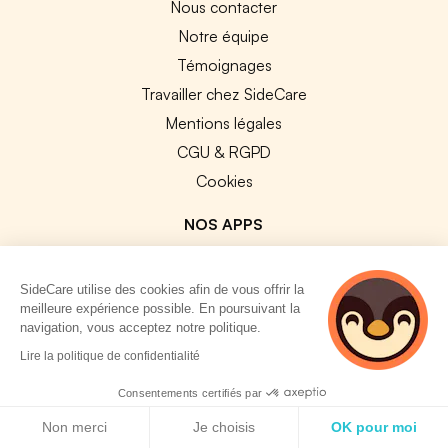
Nous contacter
Notre équipe
Témoignages
Travailler chez SideCare
Mentions légales
CGU & RGPD
Cookies
NOS APPS
App Store
Google Play
SideCare utilise des cookies afin de vous offrir la
meilleure expérience possible. En poursuivant la
navigation, vous acceptez notre politique.
2 personnes
Lire la politique de confidentialité
consultent
actuellement cette
Consentements certifiés par
© 2026 SideCare. Tous droits réservés.
page
Politique de cookies
Non merci
Je choisis
OK pour moi