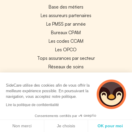
Base des métiers
Les assureurs partenaires
Le PMSS par année
Bureaux CPAM
Les codes CCAM
Les OPCO
Tops assurances par secteur
Réseaux de soins
Boîte à outils santé
Les garanties des assurances entreprises
SideCare utilise des cookies afin de vous offrir la
meilleure expérience possible. En poursuivant la
navigation, vous acceptez notre politique.
PARTENAIRES
2 personnes
Lire la politique de confidentialité
consultent
Experts-Comptables
actuellement cette
Consentements certifiés par
Assureurs Partenaires
page
Politique de cookies
Non merci
Je choisis
OK pour moi
Payfit & SideCare