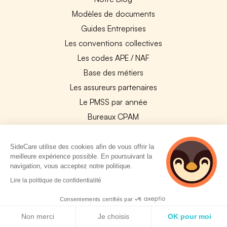
Modèles de documents
Guides Entreprises
Les conventions collectives
Les codes APE / NAF
Base des métiers
Les assureurs partenaires
Le PMSS par année
Bureaux CPAM
Les codes CCAM
Les OPCO
SideCare utilise des cookies afin de vous offrir la
meilleure expérience possible. En poursuivant la
Tops assurances par secteur
navigation, vous acceptez notre politique.
Réseaux de soins
2 personnes
Lire la politique de confidentialité
consultent
Boîte à outils santé
actuellement cette
Consentements certifiés par
Les garanties des assurances entreprises
page
Politique de cookies
Non merci
Je choisis
OK pour moi