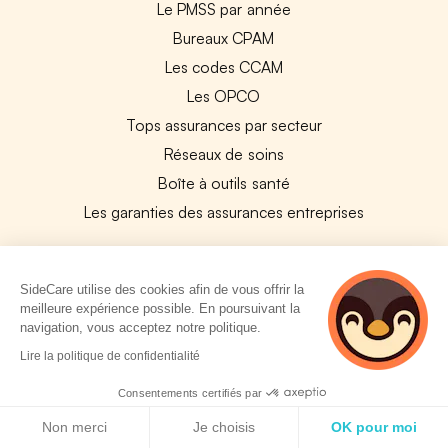
Le PMSS par année
Bureaux CPAM
Les codes CCAM
Les OPCO
Tops assurances par secteur
Réseaux de soins
Boîte à outils santé
Les garanties des assurances entreprises
PARTENAIRES
SideCare utilise des cookies afin de vous offrir la
Experts-Comptables
meilleure expérience possible. En poursuivant la
navigation, vous acceptez notre politique.
Assureurs Partenaires
2 personnes
Lire la politique de confidentialité
Payfit & SideCare
consultent
actuellement cette
Consentements certifiés par
Lucca & SideCare
page
Politique de cookies
Nibelis & SideCare
Non merci
Je choisis
OK pour moi